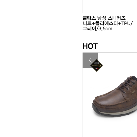
바 남성 캐주얼
10%
298,000
클락스 남성 스니커즈
가죽/
₩268,200
니트+폴리에스터+TPU/
/2.5cm
그레이/3.5cm
HOT