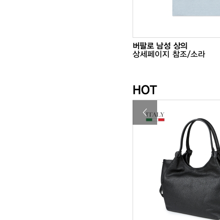
 여성 하의
25%
98,000
버팔로 남성 상의
5 스판5/베이지
₩73,500
상세페이지 참조/소라
HOT