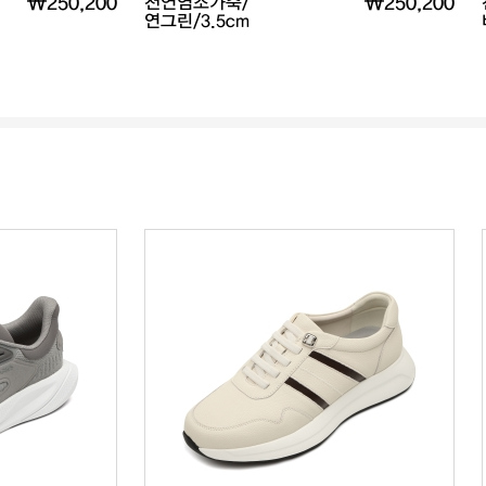
₩250,200
천연염소가죽/
₩250,200
연그린/3.5cm