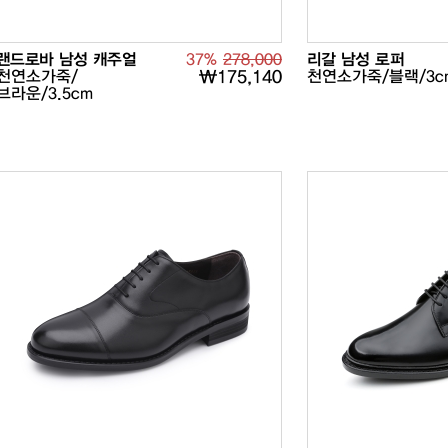
랜드로바 남성 캐주얼
37%
278,000
리갈 남성 로퍼
천연소가죽/
₩175,140
천연소가죽/블랙/3c
브라운/3.5cm