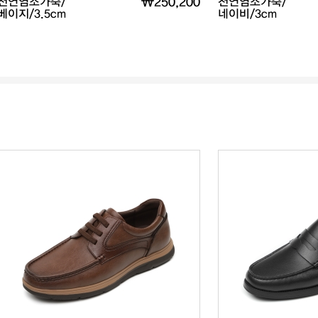
천연염소가죽/
₩250,200
천연염소가죽/
베이지/3.5cm
네이비/3cm