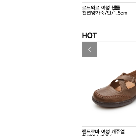
르 여성 드레스
30%
258,000
르느와르 여성 샌들
가죽/
₩180,600
천연양가죽/탄/1.5cm
리/1cm
HOT
르 여성 샌들
20%
298,000
랜드로바 여성 캐주얼