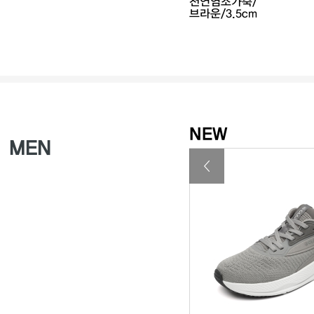
가죽/카멜/7cm
₩238,400
천연염소가죽/
브라운/3.5cm
NEW
MEN