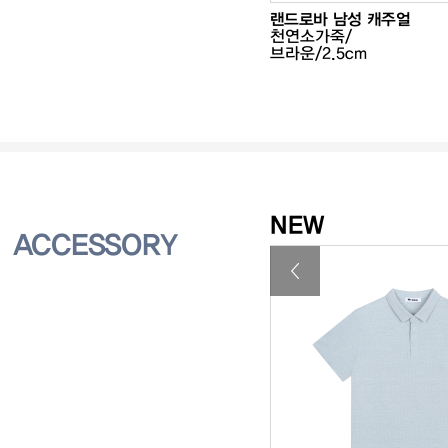
남성 드레스
10%
375,000
랜드로바 남성 캐주얼
가죽/블랙/3.5cm
₩337,500
천연소가죽/
브라운/2.5cm
NEW
ACCESSORY