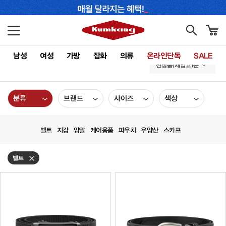
남성
여성
가방
잡화
의류
온라인단독
SALE
신상품(재입고)순
분류
브랜드
사이즈
색상
벨트
지갑
양말
케어용품
파우치
우양산
스카프
벨트