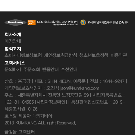
회사소개
매장안내
법적고지
소비자피해보상보험
개인정보취급방침
청소년보호정책
이용약관
고객서비스
문의하기
주문조회
반품안내
수선안내
상호 : ㈜금강 | 대표 : SHIN KIEUN, 이종문 | 전화 : 1644-9247 |
개인정보보호책임자 : 오진성 jsoh@kumkang.com
주소 : 세종특별자치시 전동면 노장공단길 59 | 사업자등록번호 :
122-81-04585
[사업자정보확인]
| 통신판매업신고번호 : 2019-
세종조치원-0126
호스팅 제공자 : ㈜가비아
2013 KUMKANG ALL right Reserved.
금강몰 고객센터