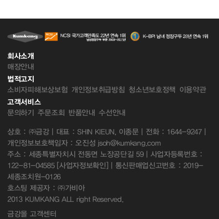
회사소개
매장안내
법적고지
소비자피해보상보험
개인정보취급방침
청소년보호정책
이용약관
고객서비스
문의하기
주문조회
반품안내
수선안내
상호 : ㈜금강 | 대표 : SHIN KIEUN, 이종문 | 전화 : 1644-9247 |
개인정보보호책임자 : 오진성 jsoh@kumkang.com
주소 : 세종특별자치시 전동면 노장공단길 59 | 사업자등록번호 :
122-81-04585
[사업자정보확인]
| 통신판매업신고번호 : 2019-
세종조치원-0126
호스팅 제공자 : ㈜가비아
2013 KUMKANG ALL right Reserved.
금강몰 고객센터