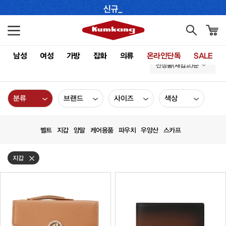
남성
여성
가방
잡화
의류
온라인단독
SALE
신상품(재입고)순
분류
브랜드
사이즈
색상
벨트
지갑
양말
케어용품
파우치
우양산
스카프
지갑