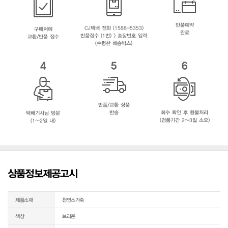
반품예약
CJ택배 전화 (1588-5353)
구매처에
완료
반품접수 (1번) > 송장번호 입력
교환/반품 접수
(수령한 배송박스)
4
5
6
반품/교환 상품
반송
회수 확인 후 환불처리
택배기사님 방문
(검품기간 2~3일 소요)
(1~2일 내)
상품정보제공고시
제품소재
천연소가죽
색상
브라운