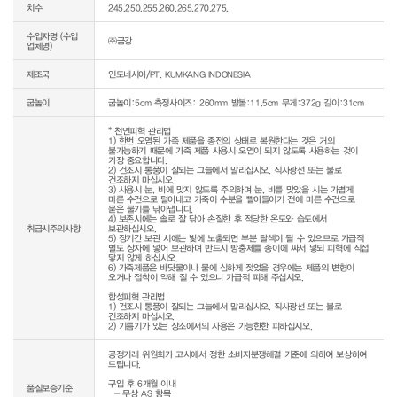
치수
245,250,255,260,265,270,275,
수입자명 (수입
㈜금강
업체명)
제조국
인도네시아/PT. KUMKANG INDONESIA
굽높이
굽높이:5cm 측정사이즈: 260mm 발볼:11.5cm 무게:372g 길이:31cm
* 천연피혁 관리법

1) 한번 오염된 가죽 제품을 종전의 상태로 복원한다는 것은 거의 
불가능하기 때문에 가죽 제품 사용시 오염이 되지 않도록 사용하는 것이 
가장 중요합니다.

2) 건조시 통풍이 잘되는 그늘에서 말리십시오. 직사광선 또는 불로 
건조하지 마십시오.

3) 사용시 눈, 비에 맞지 않도록 주의하며 눈, 비를 맞았을 시는 가볍게 
마른 수건으로 털어내고 가죽이 수분을 빨아들이기 전에 마른 수건으로 
묻은 물기를 닦아냅니다.

4) 보존시에는 솔로 잘 닦아 손질한 후 적당한 온도와 습도에서 
취급시주의사항
보관하십시오.

5) 장기간 보관 시에는 빛에 노출되면 부분 탈색이 될 수 있으므로 가급적 
별도 상자에 넣어 보관하며 반드시 방충제를 종이에 싸서 넣되 피혁에 직접 
닿지 않게 하십시오.

6) 가죽제품은 바닷물이나 물에 심하게 젖었을 경우에는 제품의 변형이 
오거나 접착이 약해 질 수 있으니 가급적 피해 주십시오.

합성피혁 관리법

1) 건조시 통풍이 잘되는 그늘에서 말리십시오. 직사광선 또는 불로 
건조하지 마십시오.

2) 기름기가 있는 장소에서의 사용은 가능한한 피하십시오.
공정거래 위원회가 고시에서 정한 소비자분쟁해결 기준에 의하여 보상하여 
드립니다.

구입 후 6개월 이내

품질보증기준
  - 무상 AS 항목 
