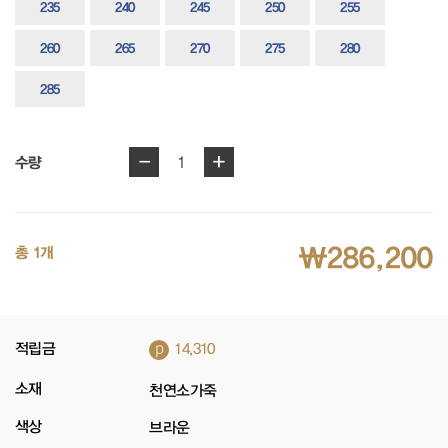
235
240
245
250
255
260
265
270
275
280
285
-
+
1
수량
₩286,200
총 1개
p
적립금
14,310
소재
천연소가죽
색상
브라운