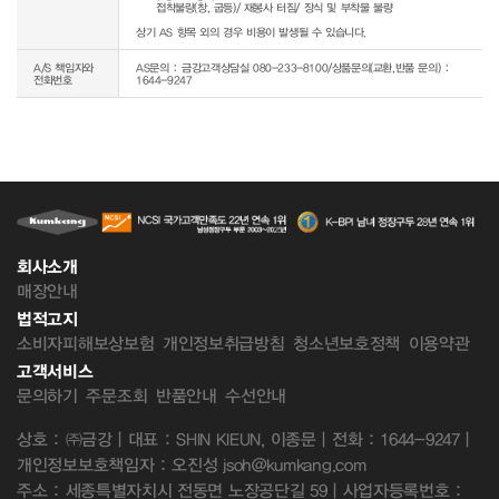
     접착불량(창, 굽등)/ 재봉사 터짐/ 장식 및 부착물 불량

상기 AS 항목 외의 경우 비용이 발생될 수 있습니다.
A/S 책임자와
AS문의 : 금강고객상담실 080-233-8100/상품문의(교환,반품 문의) :
전화번호
1644-9247
회사소개
매장안내
법적고지
소비자피해보상보험
개인정보취급방침
청소년보호정책
이용약관
고객서비스
문의하기
주문조회
반품안내
수선안내
상호 : ㈜금강 | 대표 : SHIN KIEUN, 이종문 | 전화 : 1644-9247 |
개인정보보호책임자 : 오진성 jsoh@kumkang.com
주소 : 세종특별자치시 전동면 노장공단길 59 | 사업자등록번호 :