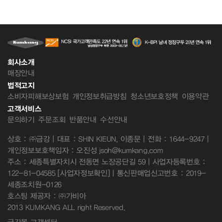
회사소개
매장안내
법적고지
소비자피해보상보험
개인정보취급방침
청소년보호정책
이용약관
고객서비스
문의하기
주문조회
반품안내
수선안내
상호 : ㈜금강 | 대표 : SHIN KIEUN, 이종문 | 전화 : 1644-9247 |
개인정보보호책임자 : 오진성 jsoh@kumkang.com
주소 : 세종특별자치시 전동면 노장공단길 59 | 사업자등록번호 :
122-81-04585
[사업자정보확인]
| 통신판매업신고번호 : 2019-
세종조치원-0126
호스팅 제공자 : ㈜가비아
2013 KUMKANG ALL right Reserved.