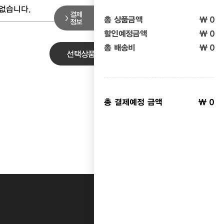
없습니다.
결제
총 상품금액
₩ 0
정보
할인예정금액
₩ 0
총 배송비
₩ 0
선택상품 삭제
장바구니 비우기
총 결제예정 금액
₩ 0