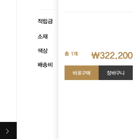
p
적립금
16,110
소재
소가죽
색상
브라운
₩322,200
총 1개
배송비
무료배송
바로구매
장바구니