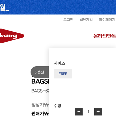
로그인
회원가입
마이페이지
온라인단독
사이즈
옵션
Gianni Conti 이태리수입 여성
FREE
BAGSH6206WGICF3
BAGSH6206WGICF3
정상가
₩ 358,000
수량
-
+
1
판매가
₩ 322,200
10%