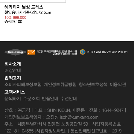
헤리티지 남성 드레스
천연송아지가죽/와인/2.5cm
10%
699,000
₩629,100
회사소개
매장안내
법적고지
소비자피해보상보험
개인정보취급방침
청소년보호정책
이용약관
고객서비스
문의하기
주문조회
반품안내
수선안내
상호 : ㈜금강 | 대표 : SHIN KIEUN, 이종문 | 전화 : 1644-9247 |
개인정보보호책임자 : 오진성 jsoh@kumkang.com
주소 : 세종특별자치시 전동면 노장공단길 59 | 사업자등록번호 :
122-81-04585
[사업자정보확인]
| 통신판매업신고번호 : 2019-