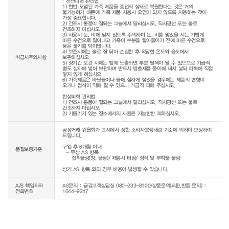
* 천연피혁 관리법

1) 한번 오염된 가죽 제품을 종전의 상태로 복원한다는 것은 거의 
불가능하기 때문에 가죽 제품 사용시 오염이 되지 않도록 사용하는 것이 
가장 중요합니다.

2) 건조시 통풍이 잘되는 그늘에서 말리십시오. 직사광선 또는 불로 
건조하지 마십시오.

3) 사용시 눈, 비에 맞지 않도록 주의하며 눈, 비를 맞았을 시는 가볍게 
마른 수건으로 털어내고 가죽이 수분을 빨아들이기 전에 마른 수건으로 
묻은 물기를 닦아냅니다.

4) 보존시에는 솔로 잘 닦아 손질한 후 적당한 온도와 습도에서 
취급시주의사항
보관하십시오.

5) 장기간 보관 시에는 빛에 노출되면 부분 탈색이 될 수 있으므로 가급적 
별도 상자에 넣어 보관하며 반드시 방충제를 종이에 싸서 넣되 피혁에 직접 
닿지 않게 하십시오.

6) 가죽제품은 바닷물이나 물에 심하게 젖었을 경우에는 제품의 변형이 
오거나 접착이 약해 질 수 있으니 가급적 피해 주십시오.

합성피혁 관리법

1) 건조시 통풍이 잘되는 그늘에서 말리십시오. 직사광선 또는 불로 
건조하지 마십시오.

2) 기름기가 있는 장소에서의 사용은 가능한한 피하십시오.
공정거래 위원회가 고시에서 정한 소비자분쟁해결 기준에 의하여 보상하여 
드립니다.

구입 후 6개월 이내

품질보증기준
  - 무상 AS 항목 

     접착불량(창, 굽등)/ 재봉사 터짐/ 장식 및 부착물 불량

상기 AS 항목 외의 경우 비용이 발생될 수 있습니다.
A/S 책임자와
AS문의 : 금강고객상담실 080-233-8100/상품문의(교환,반품 문의) :
전화번호
1644-9247