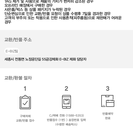
TAG 제거 및 사용으로 제품의 가치가 현저히 감소된 경우
오프라인 매장에서 구매한 경우
사은품/박스 등 상품 패키지가 누락된 경우
단순변심으로 인한 교환/반품 요청이 상품 수령후 7일을 경과한 경우
고객의 부주의 또는 착용으로 인한 사용흔적(피주름등)으로 재판매가 어려운
경우
교환/반품 주소
E-BIZ팀
세종시 전동면 노장공단길 55금강제화 E-BIZ 제화 담당자
교환/환불 절차
1
2
3
반품예약
CJ택배 전화 (1588-5353)
구매처에
완료
반품접수 (1번) > 송장번호 입력
교환/반품 접수
(수령한 배송박스)