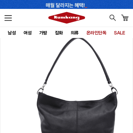
남성
여성
가방
잡화
의류
온라인단독
SALE