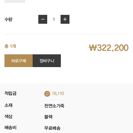
-
+
1
수량
₩322,200
총 1개
바로구매
장바구니
p
적립금
16,110
소재
천연소가죽
색상
블랙
배송비
무료배송