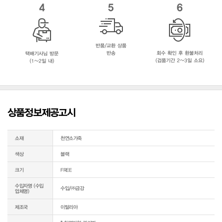
4
5
6
반품/교환 상품
반송
회수 확인 후 환불처리
택배기사님 방문
(검품기간 2~3일 소요)
(1~2일 내)
상품정보제공고시
소재
천연소가죽
색상
블랙
크기
FREE
수입자명 (수입
수입/㈜금강
업체명)
제조국
이탈리아