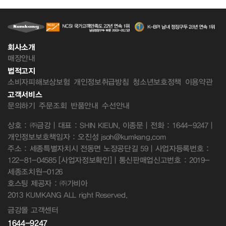
회사소개
매장안내
법적고지
소비자피해보상보험
개인정보취급방침
청소년보호정책
이용약관
고객서비스
문의하기
주문조회
반품안내
수선안내
상호 : ㈜금강 | 대표 : SHIN KIEUN, 이종문 | 전화 : 1644-9247 |
개인정보보호책임자 : 오진성 jsoh@kumkang.com
주소 : 세종특별자치시 전동면 노장공단길 59 | 사업자등록번호 :
122-81-04585
[사업자정보확인]
| 통신판매업신고번호 : 2019-
세종조치원-0126
호스팅 제공자 : ㈜가비아
2013 KUMKANG ALL right Reserved.
금강몰 고객센터
1644-9247