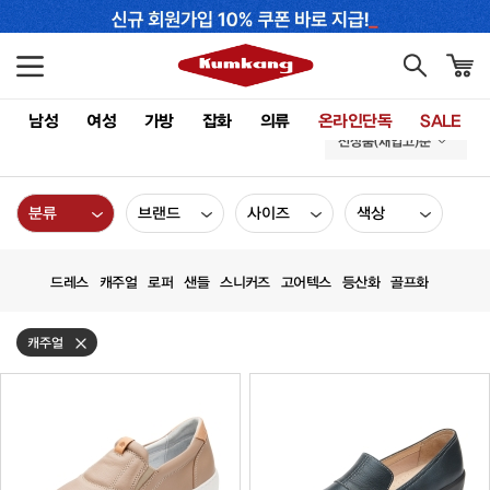
남성
여성
가방
잡화
의류
온라인단독
SALE
신상품(재입고)순
분류
브랜드
사이즈
색상
드레스
캐주얼
로퍼
샌들
스니커즈
고어텍스
등산화
골프화
캐주얼