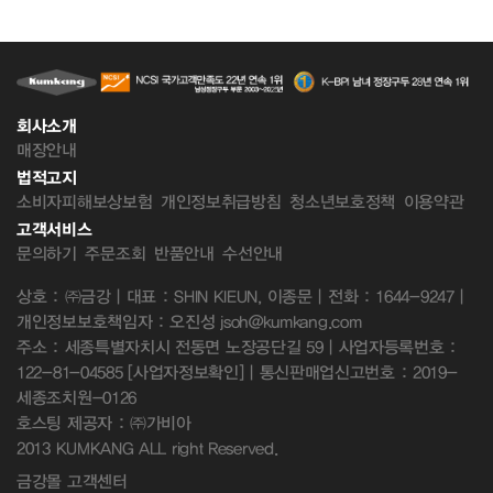
회사소개
매장안내
법적고지
소비자피해보상보험
개인정보취급방침
청소년보호정책
이용약관
고객서비스
문의하기
주문조회
반품안내
수선안내
상호 : ㈜금강 | 대표 : SHIN KIEUN, 이종문 | 전화 : 1644-9247 |
개인정보보호책임자 : 오진성 jsoh@kumkang.com
주소 : 세종특별자치시 전동면 노장공단길 59 | 사업자등록번호 :
122-81-04585
[사업자정보확인]
| 통신판매업신고번호 : 2019-
세종조치원-0126
호스팅 제공자 : ㈜가비아
2013 KUMKANG ALL right Reserved.
금강몰 고객센터