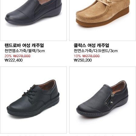
랜드로바 여성 캐주얼
클락스 여성 캐주얼
천연염소가죽/블랙/5cm
천연소가죽/다크샌드/3cm
20%
₩278,000
10%
₩278,000
₩222,400
₩250,200