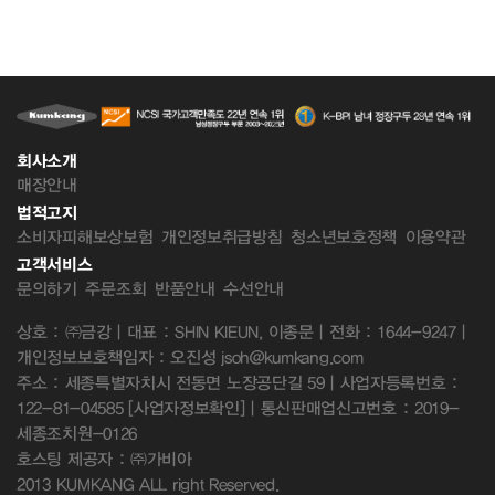
회사소개
매장안내
법적고지
소비자피해보상보험
개인정보취급방침
청소년보호정책
이용약관
고객서비스
문의하기
주문조회
반품안내
수선안내
상호 : ㈜금강 | 대표 : SHIN KIEUN, 이종문 | 전화 : 1644-9247 |
개인정보보호책임자 : 오진성 jsoh@kumkang.com
주소 : 세종특별자치시 전동면 노장공단길 59 | 사업자등록번호 :
122-81-04585
[사업자정보확인]
| 통신판매업신고번호 : 2019-
세종조치원-0126
호스팅 제공자 : ㈜가비아
2013 KUMKANG ALL right Reserved.