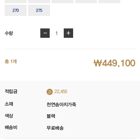
270
275
-
+
1
수량
₩449,100
총 1개
p
적립금
22,455
소재
천연송아지가죽
색상
블랙
배송비
무료배송