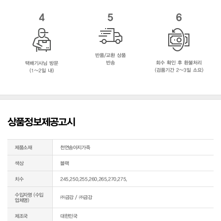
4
5
6
반품/교환 상품
반송
회수 확인 후 환불처리
택배기사님 방문
(검품기간 2~3일 소요)
(1~2일 내)
상품정보제공고시
제품소재
천연송아지가죽
색상
블랙
치수
245,250,255,260,265,270,275,
수입자명 (수입
㈜금강 / ㈜금강
업체명)
제조국
대한민국