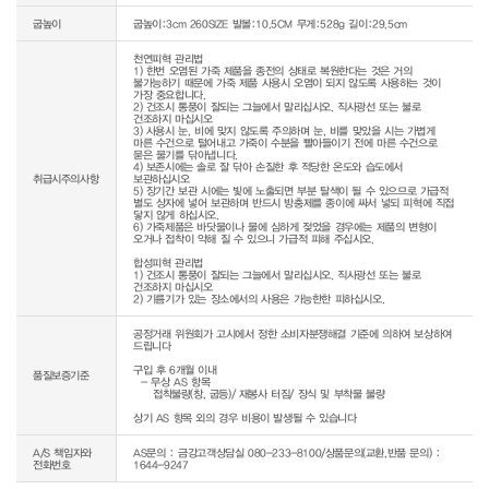
굽높이
굽높이:3cm 260SIZE 발볼:10.5CM 무게:528g 길이:29.5cm
천연피혁 관리법

1) 한번 오염된 가죽 제품을 종전의 상태로 복원한다는 것은 거의 
불가능하기 때문에 가죽 제품 사용시 오염이 되지 않도록 사용하는 것이 
가장 중요합니다.

2) 건조시 통풍이 잘되는 그늘에서 말리십시오. 직사광선 또는 불로 
건조하지 마십시오

3) 사용시 눈, 비에 맞지 않도록 주의하며 눈, 비를 맞았을 시는 가볍게 
마른 수건으로 털어내고 가죽이 수분을 빨아들이기 전에 마른 수건으로 
묻은 물기를 닦아냅니다.

4) 보존시에는 솔로 잘 닦아 손질한 후 적당한 온도와 습도에서 
취급시주의사항
보관하십시오

5) 장기간 보관 시에는 빛에 노출되면 부분 탈색이 될 수 있으므로 가급적 
별도 상자에 넣어 보관하며 반드시 방충제를 종이에 싸서 넣되 피혁에 직접 
닿지 않게 하십시오.

6) 가죽제품은 바닷물이나 물에 심하게 젖었을 경우에는 제품의 변형이 
오거나 접착이 약해 질 수 있으니 가급적 피해 주십시오.

합성피혁 관리법

1) 건조시 통풍이 잘되는 그늘에서 말리십시오. 직사광선 또는 불로 
건조하지 마십시오

공정거래 위원회가 고시에서 정한 소비자분쟁해결 기준에 의하여 보상하여 
드립니다

구입 후 6개월 이내

품질보증기준
  - 무상 AS 항목 

     접착불량(창, 굽등)/ 재봉사 터짐/ 장식 및 부착물 불량

상기 AS 항목 외의 경우 비용이 발생될 수 있습니다
A/S 책임자와
AS문의 : 금강고객상담실 080-233-8100/상품문의(교환,반품 문의) :
전화번호
1644-9247