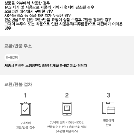
상품을 외부에서 착용한 경우
TAG 제거 및 사용으로 제품의 가치가 현저히 감소된 경우
오프라인 매장에서 구매한 경우
사은품/박스 등 상품 패키지가 누락된 경우
단순변심으로 인한 교환/반품 요청이 상품 수령후 7일을 경과한 경우
고객의 부주의 또는 착용으로 인한 사용흔적(피주름등)으로 재판매가 어려운
경우
교환/반품 주소
E-BIZ팀
세종시 전동면 노장공단길 55금강제화 E-BIZ 제화 담당자
교환/환불 절차
1
2
3
반품예약
CJ택배 전화 (1588-5353)
구매처에
완료
반품접수 (1번) > 송장번호 입력
교환/반품 접수
(수령한 배송박스)