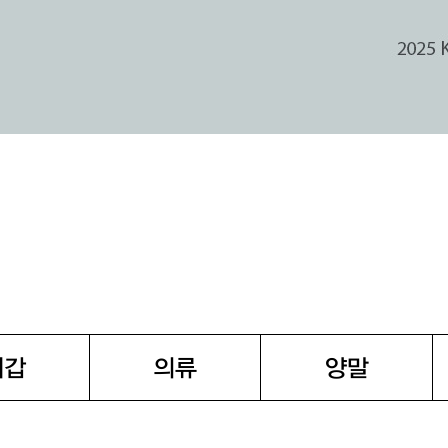
지갑
의류
양말