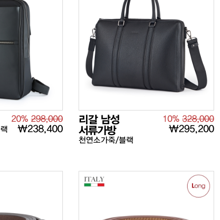
20%
298,000
리갈 남성
10%
328,000
₩238,400
₩295,200
블랙
서류가방
천연소가죽/블랙