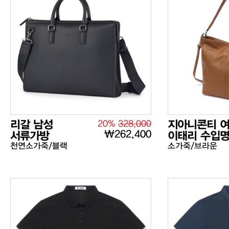
리갈 남성
20%
328,000
지아니콘티 
₩262,400
서류가방
이태리 수입
천연소가죽/블랙
소가죽/브라운