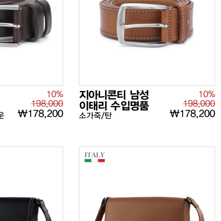
10%
지아니콘티 남성
10%
198,000
198,000
이태리 수입명품
₩178,200
₩178,200
운
소가죽/탄