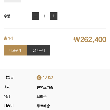
-
+
1
수량
₩262,400
총 1개
바로구매
장바구니
p
적립금
13,120
소재
천연소가죽
색상
브라운
배송비
무료배송