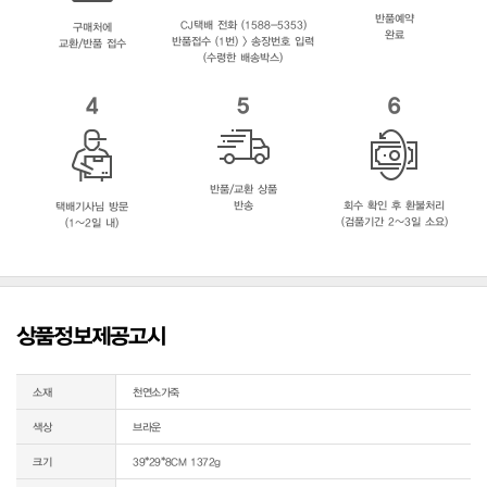
반품예약
CJ택배 전화 (1588-5353)
구매처에
완료
반품접수 (1번) > 송장번호 입력
교환/반품 접수
(수령한 배송박스)
4
5
6
반품/교환 상품
반송
회수 확인 후 환불처리
택배기사님 방문
(검품기간 2~3일 소요)
(1~2일 내)
상품정보제공고시
소재
천연소가죽
색상
브라운
크기
39*29*8CM 1372g