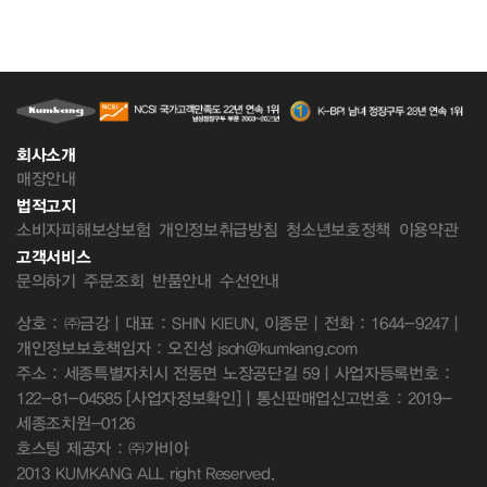
회사소개
매장안내
법적고지
소비자피해보상보험
개인정보취급방침
청소년보호정책
이용약관
고객서비스
문의하기
주문조회
반품안내
수선안내
상호 : ㈜금강 | 대표 : SHIN KIEUN, 이종문 | 전화 : 1644-9247 |
개인정보보호책임자 : 오진성 jsoh@kumkang.com
주소 : 세종특별자치시 전동면 노장공단길 59 | 사업자등록번호 :
122-81-04585
[사업자정보확인]
| 통신판매업신고번호 : 2019-
세종조치원-0126
호스팅 제공자 : ㈜가비아
2013 KUMKANG ALL right Reserved.