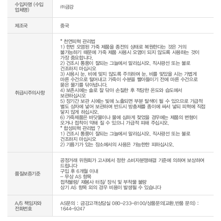
수입자명 (수입
㈜금강
업체명)
제조국
중국
* 천연피혁 관리법

1) 한번 오염된 가죽 제품을 종전의 상태로 복원한다는 것은 거의 
불가능하기 때문에 가죽 제품 사용시 오염이 되지 않도록 사용하는 것이 
가장 중요합니다.

2) 건조시 통풍이 잘되는 그늘에서 말리십시오. 직사광선 또는 불로 
건조하지 마십시오

3) 사용시 눈, 비에 맞지 않도록 주의하며 눈, 비를 맞았을 시는 가볍게 
마른 수건으로 털어내고 가죽이 수분을 빨아들이기 전에 마른 수건으로 
묻은 물기를 닦아냅니다.

4) 보존시에는 솔로 잘 닦아 손질한 후 적당한 온도와 습도에서 
취급시주의사항
보관하십시오

5) 장기간 보관 시에는 빛에 노출되면 부분 탈색이 될 수 있으므로 가급적 
별도 상자에 넣어 보관하며 반드시 방충제를 종이에 싸서 넣되 피혁에 직접 
닿지 않게 하십시오.

6) 가죽제품은 바닷물이나 물에 심하게 젖었을 경우에는 제품의 변형이 
오거나 접착이 약해 질 수 있으니 가급적 피해 주십시오.

* 합성피혁 관리법 ?

1) 건조시 통풍이 잘되는 그늘에서 말리십시오. 직사광선 또는 불로 
건조하지 마십시오

2) 기름기가 있는 장소에서의 사용은 가능한한 피하십시오.
공정거래 위원회가 고시에서 정한 소비자분쟁해결 기준에 의하여 보상하여 
드립니다

구입 후 6개월 이내

품질보증기준
- 무상 AS 항목

접착불량/ 재봉사 터짐/ 장식 및 부착물 불량

상기 AS 항목 외의 경우 비용이 발생될 수 있습니다
A/S 책임자와
AS문의 : 금강고객상담실 080-233-8100/상품문의(교환,반품 문의) :
전화번호
1644-9247