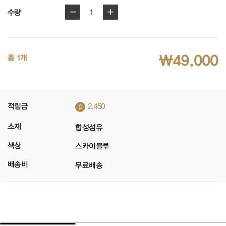
-
+
1
수량
₩49,000
총 1개
p
적립금
2,450
소재
합성섬유
색상
스카이블루
배송비
무료배송