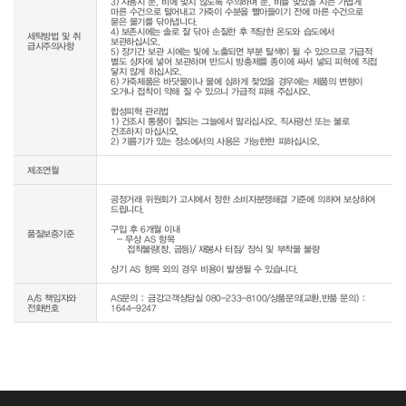
3) 사용시 눈, 비에 맞지 않도록 주의하며 눈, 비를 맞았을 시는 가볍게 
마른 수건으로 털어내고 가죽이 수분을 빨아들이기 전에 마른 수건으로 
묻은 물기를 닦아냅니다.

4) 보존시에는 솔로 잘 닦아 손질한 후 적당한 온도와 습도에서 
세탁방법 및 취
보관하십시오.

급시주의사항
5) 장기간 보관 시에는 빛에 노출되면 부분 탈색이 될 수 있으므로 가급적 
별도 상자에 넣어 보관하며 반드시 방충제를 종이에 싸서 넣되 피혁에 직접 
닿지 않게 하십시오.

6) 가죽제품은 바닷물이나 물에 심하게 젖었을 경우에는 제품의 변형이 
오거나 접착이 약해 질 수 있으니 가급적 피해 주십시오.

합성피혁 관리법

1) 건조시 통풍이 잘되는 그늘에서 말리십시오. 직사광선 또는 불로 
건조하지 마십시오.

제조연월
공정거래 위원회가 고시에서 정한 소비자분쟁해결 기준에 의하여 보상하여 
드립니다.

구입 후 6개월 이내

품질보증기준
  - 무상 AS 항목 

     접착불량(창, 굽등)/ 재봉사 터짐/ 장식 및 부착물 불량

상기 AS 항목 외의 경우 비용이 발생될 수 있습니다.
A/S 책임자와
AS문의 : 금강고객상담실 080-233-8100/상품문의(교환,반품 문의) : 
전화번호
1644-9247