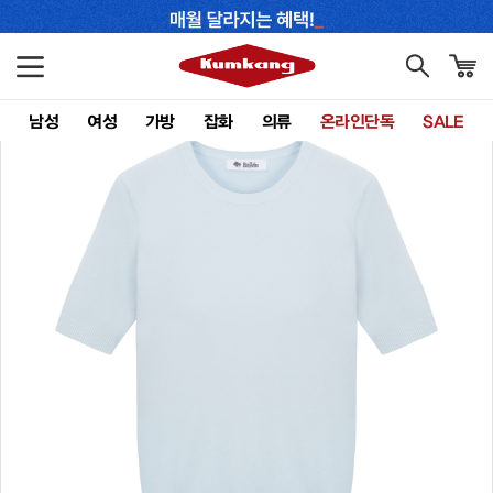
남성
여성
가방
잡화
의류
온라인단독
SALE