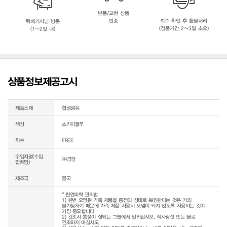
반품/교환 상품
반송
회수 확인 후 환불처리
택배기사님 방문
(검품기간 2~3일 소요)
(1~2일 내)
상품정보제공고시
제품소재
합성섬유
색상
스카이블루
치수
FREE
수입자명(수입
㈜금강
업체명)
제조국
중국
* 천연피혁 관리법

1) 한번 오염된 가죽 제품을 종전의 상태로 복원한다는 것은 거의 
불가능하기 때문에 가죽 제품 사용시 오염이 되지 않도록 사용하는 것이 
가장 중요합니다.

2) 건조시 통풍이 잘되는 그늘에서 말리십시오. 직사광선 또는 불로 
건조하지 마십시오.
