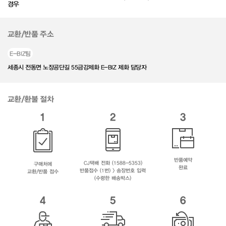
경우
교환/반품 주소
E-BIZ팀
세종시 전동면 노장공단길 55금강제화 E-BIZ 제화 담당자
교환/환불 절차
1
2
3
반품예약
CJ택배 전화 (1588-5353)
구매처에
완료
반품접수 (1번) > 송장번호 입력
교환/반품 접수
(수령한 배송박스)
4
5
6