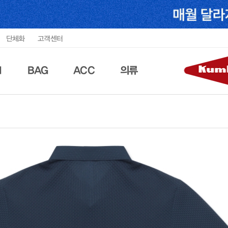
단체화
고객센터
N
BAG
ACC
의류