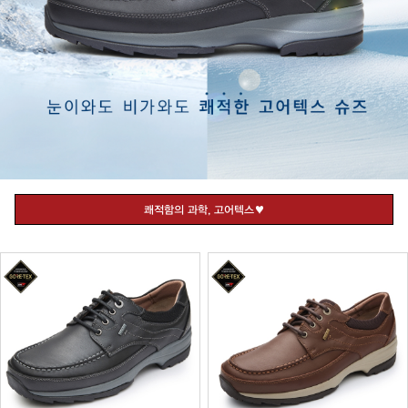
쾌적함의 과학, 고어텍스♥