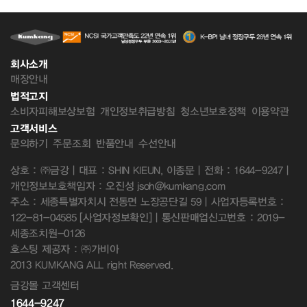
회사소개
매장안내
법적고지
소비자피해보상보험
개인정보취급방침
청소년보호정책
이용약관
고객서비스
문의하기
주문조회
반품안내
수선안내
상호 : ㈜금강 | 대표 : SHIN KIEUN, 이종문 | 전화 : 1644-9247 |
개인정보보호책임자 : 오진성 jsoh@kumkang.com
주소 : 세종특별자치시 전동면 노장공단길 59 | 사업자등록번호 :
122-81-04585
[사업자정보확인]
| 통신판매업신고번호 : 2019-
세종조치원-0126
호스팅 제공자 : ㈜가비아
2013 KUMKANG ALL right Reserved.
금강몰 고객센터
1644-9247