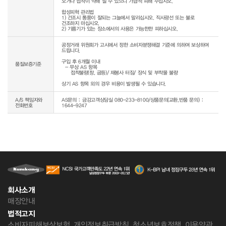
오거나 접착이 약해 질 수 있으니 가급적 피해 주십시오.

합성피혁 관리법

1) 건조시 통풍이 잘되는 그늘에서 말리십시오. 직사광선 또는 불로 
건조하지 마십시오.

공정거래 위원회가 고시에서 정한 소비자분쟁해결 기준에 의하여 보상하여 
드립니다.

구입 후 6개월 이내

품질보증기준
  - 무상 AS 항목 

     접착불량(창, 굽등)/ 재봉사 터짐/ 장식 및 부착물 불량

상기 AS 항목 외의 경우 비용이 발생될 수 있습니다.
A/S 책임자와
AS문의 : 금강고객상담실 080-233-8100/상품문의(교환,반품 문의) :
전화번호
1644-9247
회사소개
매장안내
법적고지
소비자피해보상보험
개인정보취급방침
청소년보호정책
이용약관