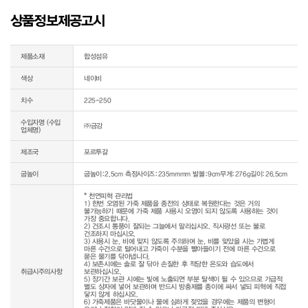
상품정보제공고시
제품소재
합성섬유
색상
네이비
치수
225-250
수입자명 (수입
㈜금강
업체명)
제조국
포르투갈
굽높이
굽높이:2.5cm 측정사이즈:235mmmm 발볼:9cm무게:276g길이:26.5cm
* 천연피혁 관리법

1) 한번 오염된 가죽 제품을 종전의 상태로 복원한다는 것은 거의 
불가능하기 때문에 가죽 제품 사용시 오염이 되지 않도록 사용하는 것이 
가장 중요합니다.

2) 건조시 통풍이 잘되는 그늘에서 말리십시오. 직사광선 또는 불로 
건조하지 마십시오.

3) 사용시 눈, 비에 맞지 않도록 주의하며 눈, 비를 맞았을 시는 가볍게 
마른 수건으로 털어내고 가죽이 수분을 빨아들이기 전에 마른 수건으로 
묻은 물기를 닦아냅니다.

4) 보존시에는 솔로 잘 닦아 손질한 후 적당한 온도와 습도에서 
취급시주의사항
보관하십시오.

5) 장기간 보관 시에는 빛에 노출되면 부분 탈색이 될 수 있으므로 가급적 
별도 상자에 넣어 보관하며 반드시 방충제를 종이에 싸서 넣되 피혁에 직접 
닿지 않게 하십시오.

6) 가죽제품은 바닷물이나 물에 심하게 젖었을 경우에는 제품의 변형이 