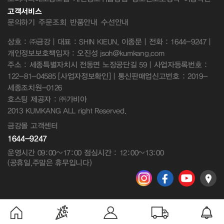
고객서비스
문의하기
주문조회
반품안내
수선안내
상호 : ㈜금강 | 대표 : SHIN KIEUN, 이종문 | 전화 : 1644-9247 |
개인정보보호책임자 : 오진성 jsoh@kumkang.com
주소 : 세종특별자치시 전동면 노장공단길 59 | 사업자등록번호 :
122-81-04585
[사업자정보확인]
| 통신판매업신고번호 : 2019-
세종조치원-0126
호스팅 제공자 : ㈜가비아
2013 KUMKANG ALL right Reserved.
금강몰 고객센터
1644-9247
운영시간 09:00~17:00 점심시간 : 12:00~13:00
(공휴일,주말은 휴무입니다)