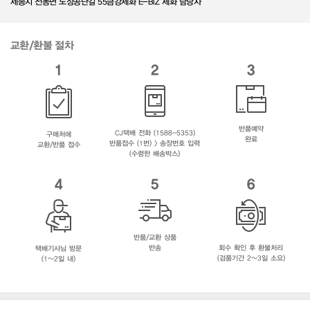
세종시 전동면 노장공단길 55금강제화 E-BIZ 제화 담당자
교환/환불 절차
1
2
3
반품예약
CJ택배 전화 (1588-5353)
구매처에
완료
반품접수 (1번) > 송장번호 입력
교환/반품 접수
(수령한 배송박스)
4
5
6
반품/교환 상품
반송
회수 확인 후 환불처리
택배기사님 방문
(검품기간 2~3일 소요)
(1~2일 내)