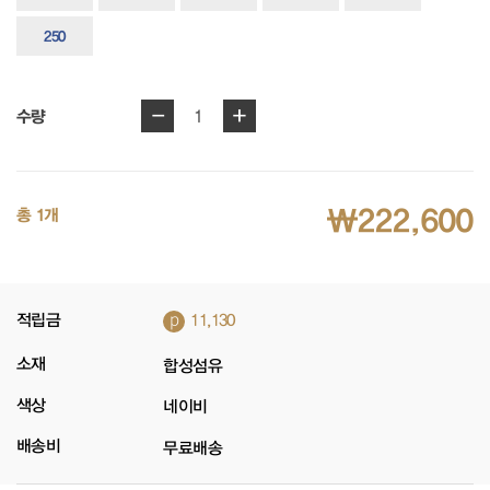
250
-
+
1
수량
₩222,600
총 1개
p
적립금
11,130
소재
합성섬유
색상
네이비
배송비
무료배송