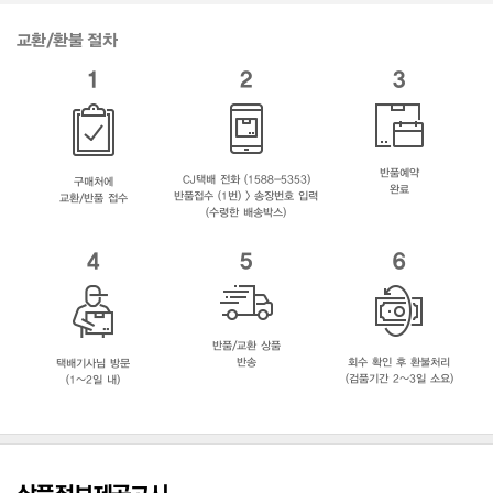
교환/환불 절차
1
2
3
반품예약
CJ택배 전화 (1588-5353)
구매처에
완료
반품접수 (1번) > 송장번호 입력
교환/반품 접수
(수령한 배송박스)
4
5
6
반품/교환 상품
반송
회수 확인 후 환불처리
택배기사님 방문
(검품기간 2~3일 소요)
(1~2일 내)