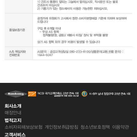
1) 건조시 통풍이 잘되는 그늘에서 말리십시오. 직사광선 또는 불로 
건조하지 마십시오

공정거래 위원회가 고시에서 정한 소비자분쟁해결 기준에 의하여 보상하여 
드립니다

구입 후 6개월 이내

품질보증기준
  - 무상 AS 항목 

     접착불량(창, 굽등)/ 재봉사 터짐/ 장식 및 부착물 불량

상기 AS 항목 외의 경우 비용이 발생될 수 있습니다
A/S 책임자와
AS문의 : 금강고객상담실 080-233-8100/상품문의(교환,반품 문의) :
전화번호
1644-9247
회사소개
매장안내
법적고지
소비자피해보상보험
개인정보취급방침
청소년보호정책
이용약관
고객서비스