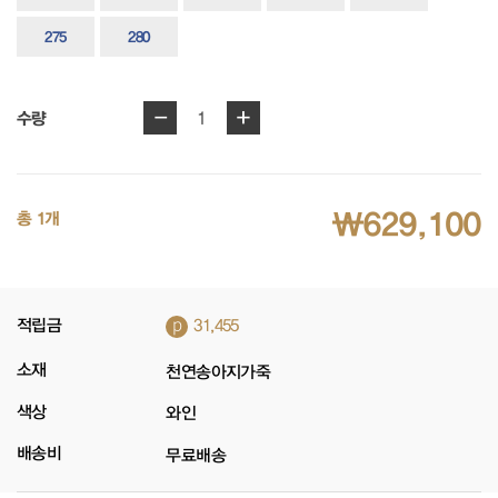
275
280
-
+
1
수량
₩629,100
총 1개
p
적립금
31,455
소재
천연송아지가죽
색상
와인
배송비
무료배송