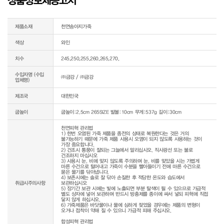
상품정보제공고시
제품소재
천연송아지가죽
색상
와인
치수
245,250,255,260,265,270,
수입자명 (수입
㈜금강 / ㈜금강
업체명)
제조국
대한민국
굽높이
굽높이:2.5cm 265SIZE 발볼:10cm 무게:537g 길이:30cm
천연피혁 관리법

1) 한번 오염된 가죽 제품을 종전의 상태로 복원한다는 것은 거의 
불가능하기 때문에 가죽 제품 사용시 오염이 되지 않도록 사용하는 것이 
가장 중요합니다.

2) 건조시 통풍이 잘되는 그늘에서 말리십시오. 직사광선 또는 불로 
건조하지 마십시오

3) 사용시 눈, 비에 맞지 않도록 주의하며 눈, 비를 맞았을 시는 가볍게 
마른 수건으로 털어내고 가죽이 수분을 빨아들이기 전에 마른 수건으로 
묻은 물기를 닦아냅니다.

4) 보존시에는 솔로 잘 닦아 손질한 후 적당한 온도와 습도에서 
취급시주의사항
보관하십시오

5) 장기간 보관 시에는 빛에 노출되면 부분 탈색이 될 수 있으므로 가급적 
별도 상자에 넣어 보관하며 반드시 방충제를 종이에 싸서 넣되 피혁에 직접 
닿지 않게 하십시오.

6) 가죽제품은 바닷물이나 물에 심하게 젖었을 경우에는 제품의 변형이 
오거나 접착이 약해 질 수 있으니 가급적 피해 주십시오.

합성피혁 관리법
