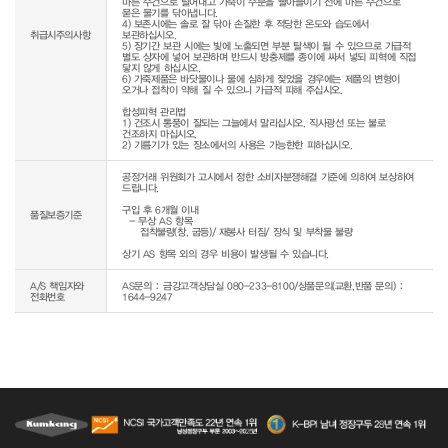
마른 수건으로 털어내고 가죽이 수분을 빨아들이기 전에 마른 수건으로 
묻은 물기를 닦아냅니다.

4) 보존시에는 솔로 잘 닦아 손질한 후 적당한 온도와 습도에서 
취급시주의사항
보관하십시오.

5) 장기간 보관 시에는 빛에 노출되면 부분 탈색이 될 수 있으므로 가급적 
별도 상자에 넣어 보관하며 반드시 방충제를 종이에 싸서 넣되 피혁에 직접 
닿지 않게 하십시오.

6) 가죽제품은 바닷물이나 물에 심하게 젖었을 경우에는 제품의 변형이 
오거나 접착이 약해 질 수 있으니 가급적 피해 주십시오.

합성피혁 관리법

1) 건조시 통풍이 잘되는 그늘에서 말리십시오. 직사광선 또는 불로 
건조하지 마십시오.

공정거래 위원회가 고시에서 정한 소비자분쟁해결 기준에 의하여 보상하여 
드립니다.

구입 후 6개월 이내

품질보증기준
  - 무상 AS 항목 

     접착불량(창, 굽등)/ 재봉사 터짐/ 장식 및 부착물 불량

상기 AS 항목 외의 경우 비용이 발생될 수 있습니다.
A/S 책임자와
AS문의 : 금강고객상담실 080-233-8100/상품문의(교환,반품 문의) :
전화번호
1644-9247