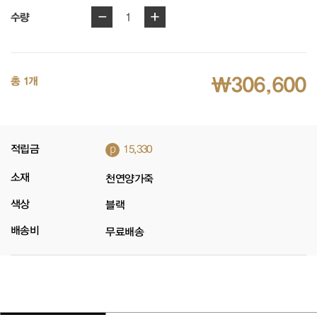
-
+
1
수량
₩306,600
총 1개
p
적립금
15,330
소재
천연양가죽
색상
블랙
배송비
무료배송