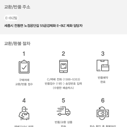
교환/반품 주소
E-BIZ팀
세종시 전동면 노장공단길 55금강제화 E-BIZ 제화 담당자
교환/환불 절차
1
2
3
반품예약
CJ택배 전화 (1588-5353)
구매처에
완료
반품접수 (1번) > 송장번호 입력
교환/반품 접수
(수령한 배송박스)
4
5
6
반품/교환 상품
반송
회수 확인 후 환불처리
택배기사님 방문