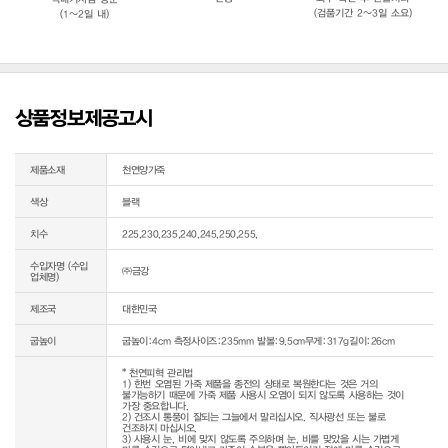
(검품기간 2~3일 소요)
(1~2일 내)
상품정보제공고시
제품소재
천연양가죽
색상
블랙
치수
225,230,235,240,245,250,255,
수입자명 (수입
㈜금강
업체명)
제조국
대한민국
굽높이
굽높이:4cm 측정사이즈:235mm 발볼:9.5cm무게:317g길이:26cm
* 천연피혁 관리법

1) 한번 오염된 가죽 제품을 종전의 상태로 복원한다는 것은 거의 
불가능하기 때문에 가죽 제품 사용시 오염이 되지 않도록 사용하는 것이 
가장 중요합니다.

2) 건조시 통풍이 잘되는 그늘에서 말리십시오. 직사광선 또는 불로 
건조하지 마십시오.

3) 사용시 눈, 비에 맞지 않도록 주의하며 눈, 비를 맞았을 시는 가볍게 