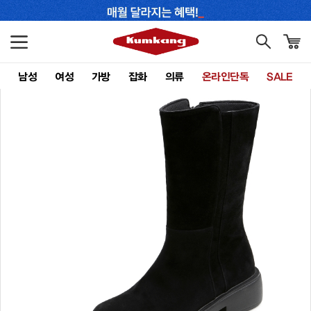
남성
여성
가방
잡화
의류
온라인단독
SALE