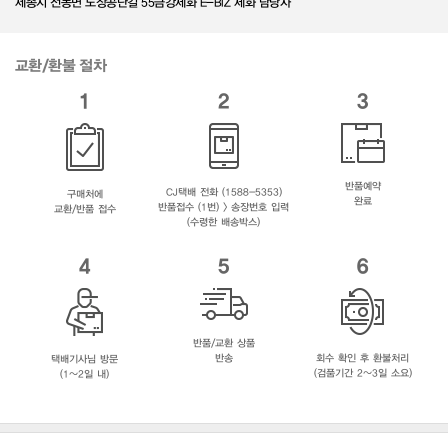
세종시 전동면 노장공단길 55금강제화 E-BIZ 제화 담당자
교환/환불 절차
1
2
3
반품예약
CJ택배 전화 (1588-5353)
구매처에
완료
반품접수 (1번) > 송장번호 입력
교환/반품 접수
(수령한 배송박스)
4
5
6
반품/교환 상품
반송
회수 확인 후 환불처리
택배기사님 방문
(검품기간 2~3일 소요)
(1~2일 내)