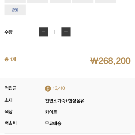
250
-
+
1
수량
₩268,200
총 1개
p
적립금
13,410
소재
천연소가죽+합성섬유
색상
화이트
배송비
무료배송