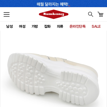
남성
여성
가방
잡화
의류
온라인단독
SALE