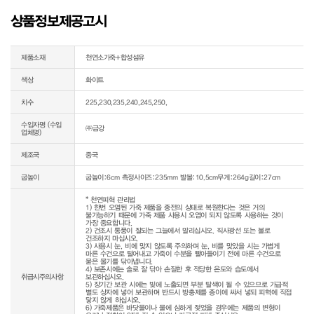
상품정보제공고시
제품소재
천연소가죽+합성섬유
색상
화이트
치수
225,230,235,240,245,250,
수입자명 (수입
㈜금강
업체명)
제조국
중국
굽높이
굽높이:6cm 측정사이즈:235mm 발볼:10.5cm무게:264g길이:27cm
* 천연피혁 관리법

1) 한번 오염된 가죽 제품을 종전의 상태로 복원한다는 것은 거의 
불가능하기 때문에 가죽 제품 사용시 오염이 되지 않도록 사용하는 것이 
가장 중요합니다.

2) 건조시 통풍이 잘되는 그늘에서 말리십시오. 직사광선 또는 불로 
건조하지 마십시오.

3) 사용시 눈, 비에 맞지 않도록 주의하며 눈, 비를 맞았을 시는 가볍게 
마른 수건으로 털어내고 가죽이 수분을 빨아들이기 전에 마른 수건으로 
묻은 물기를 닦아냅니다.

4) 보존시에는 솔로 잘 닦아 손질한 후 적당한 온도와 습도에서 
취급시주의사항
보관하십시오.

5) 장기간 보관 시에는 빛에 노출되면 부분 탈색이 될 수 있으므로 가급적 
별도 상자에 넣어 보관하며 반드시 방충제를 종이에 싸서 넣되 피혁에 직접 
닿지 않게 하십시오.

6) 가죽제품은 바닷물이나 물에 심하게 젖었을 경우에는 제품의 변형이 