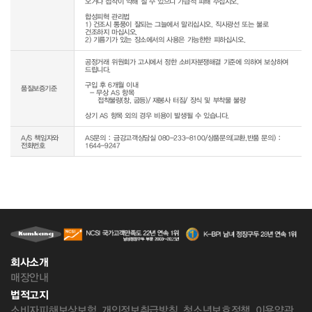
오거나 접착이 약해 질 수 있으니 가급적 피해 주십시오.

합성피혁 관리법

1) 건조시 통풍이 잘되는 그늘에서 말리십시오. 직사광선 또는 불로 
건조하지 마십시오.

공정거래 위원회가 고시에서 정한 소비자분쟁해결 기준에 의하여 보상하여 
드립니다.

구입 후 6개월 이내

품질보증기준
  - 무상 AS 항목 

     접착불량(창, 굽등)/ 재봉사 터짐/ 장식 및 부착물 불량

상기 AS 항목 외의 경우 비용이 발생될 수 있습니다.
A/S 책임자와
AS문의 : 금강고객상담실 080-233-8100/상품문의(교환,반품 문의) :
전화번호
1644-9247
회사소개
매장안내
법적고지
소비자피해보상보험
개인정보취급방침
청소년보호정책
이용약관