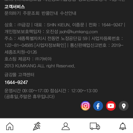
고객서비스
문의하기
주문조회
반품안내
수선안내
상호 : ㈜금강 | 대표 : SHIN KIEUN, 이종문 | 전화 : 1644-9247 |
개인정보보호책임자 : 오진성 jsoh@kumkang.com
주소 : 세종특별자치시 전동면 노장공단길 59 | 사업자등록번호 :
122-81-04585
[사업자정보확인]
| 통신판매업신고번호 : 2019-
세종조치원-0126
호스팅 제공자 : ㈜가비아
2013 KUMKANG ALL right Reserved.
금강몰 고객센터
1644-9247
운영시간 09:00~17:00 점심시간 : 12:00~13:00
(공휴일,주말은 휴무입니다)