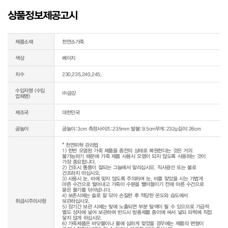
상품정보제공고시
제품소재
천연소가죽
색상
베이지
치수
230,235,240,245,
수입자명 (수입
㈜금강
업체명)
제조국
대한민국
굽높이
굽높이:3cm 측정사이즈:235mm 발볼:9.5cm무게:232g길이:26cm
* 천연피혁 관리법

1) 한번 오염된 가죽 제품을 종전의 상태로 복원한다는 것은 거의 
불가능하기 때문에 가죽 제품 사용시 오염이 되지 않도록 사용하는 것이 
가장 중요합니다.

2) 건조시 통풍이 잘되는 그늘에서 말리십시오. 직사광선 또는 불로 
건조하지 마십시오.

3) 사용시 눈, 비에 맞지 않도록 주의하며 눈, 비를 맞았을 시는 가볍게 
마른 수건으로 털어내고 가죽이 수분을 빨아들이기 전에 마른 수건으로 
묻은 물기를 닦아냅니다.

4) 보존시에는 솔로 잘 닦아 손질한 후 적당한 온도와 습도에서 
취급시주의사항
보관하십시오.

5) 장기간 보관 시에는 빛에 노출되면 부분 탈색이 될 수 있으므로 가급적 
별도 상자에 넣어 보관하며 반드시 방충제를 종이에 싸서 넣되 피혁에 직접 
닿지 않게 하십시오.

6) 가죽제품은 바닷물이나 물에 심하게 젖었을 경우에는 제품의 변형이 