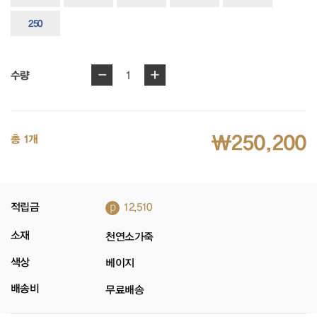
250
-
+
1
수량
₩250,200
총 1개
p
적립금
12,510
소재
천연소가죽
색상
베이지
배송비
무료배송