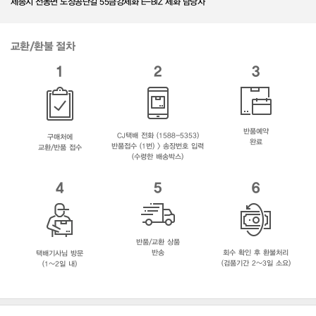
세종시 전동면 노장공단길 55금강제화 E-BIZ 제화 담당자
교환/환불 절차
1
2
3
반품예약
CJ택배 전화 (1588-5353)
구매처에
완료
반품접수 (1번) > 송장번호 입력
교환/반품 접수
(수령한 배송박스)
4
5
6
반품/교환 상품
반송
회수 확인 후 환불처리
택배기사님 방문
(검품기간 2~3일 소요)
(1~2일 내)