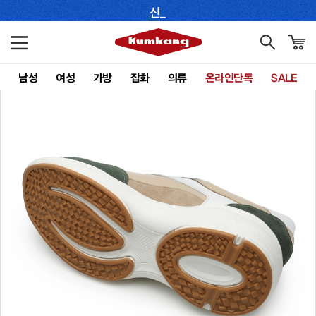
남성
여성
가방
잡화
의류
온라인단독
SALE