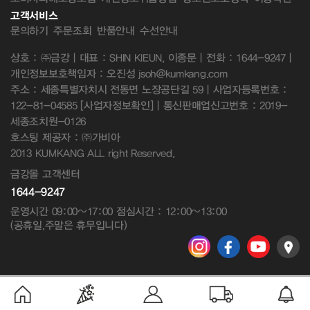
고객서비스
문의하기
주문조회
반품안내
수선안내
상호 : ㈜금강 | 대표 : SHIN KIEUN, 이종문 | 전화 : 1644-9247 |
개인정보보호책임자 : 오진성 jsoh@kumkang.com
주소 : 세종특별자치시 전동면 노장공단길 59 | 사업자등록번호 :
122-81-04585
[사업자정보확인]
| 통신판매업신고번호 : 2019-
세종조치원-0126
호스팅 제공자 : ㈜가비아
2013 KUMKANG ALL right Reserved.
금강몰 고객센터
1644-9247
운영시간 09:00~17:00 점심시간 : 12:00~13:00
(공휴일,주말은 휴무입니다)