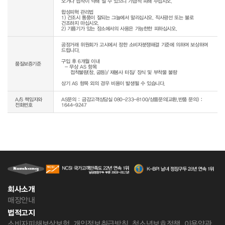
오거나 접착이 약해 질 수 있으니 가급적 피해 주십시오.

합성피혁 관리법

1) 건조시 통풍이 잘되는 그늘에서 말리십시오. 직사광선 또는 불로 
건조하지 마십시오.

공정거래 위원회가 고시에서 정한 소비자분쟁해결 기준에 의하여 보상하여 
드립니다.

구입 후 6개월 이내

품질보증기준
  - 무상 AS 항목 

     접착불량(창, 굽등)/ 재봉사 터짐/ 장식 및 부착물 불량

상기 AS 항목 외의 경우 비용이 발생될 수 있습니다.
A/S 책임자와
AS문의 : 금강고객상담실 080-233-8100/상품문의(교환,반품 문의) :
전화번호
1644-9247
회사소개
매장안내
법적고지
소비자피해보상보험
개인정보취급방침
청소년보호정책
이용약관