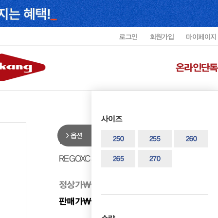
로그인
회원가입
마이페이지
온라인단독
사이즈
옵션
리갈 남성 플레인 더비 REGOXC52
250
255
260
REGOXC5241F5
265
270
정상가
₩ 338,000
판매가
₩ 270,400
20%