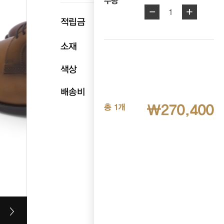
수량
-
+
1
p
적립금
13,520
소재
천연소가죽
색상
탄
배송비
무료배송
₩270,400
총 1개