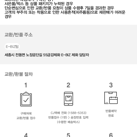
사은품/박스 등 상품 패키지가 누락된 경우
단순변심으로 인한 교환/반품 요청이 상품 수령후 7일을 경과한 경우
고객의 부주의 또는 착용으로 인한 사용흔적(피주름등)으로 재판매가 어려운
경우
교환/반품 주소
E-BIZ팀
세종시 전동면 노장공단길 55금강제화 E-BIZ 제화 담당자
교환/환불 절차
1
2
3
반품예약
CJ택배 전화 (1588-5353)
구매처에
완료
반품접수 (1번) > 송장번호 입력
교환/반품 접수
(수령한 배송박스)
4
5
6