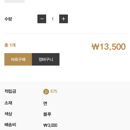
-
+
1
수량
₩13,500
총 1개
바로구매
장바구니
p
적립금
675
소재
면
색상
블루
배송비
₩3,000