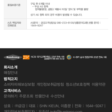
구입 후 6개월 이내

품질보증기준
  - 무상 AS 항목 

     접착불량(창, 굽등)/ 재봉사 터짐/ 장식 및 부착물 불량

상기 AS 항목 외의 경우 비용이 발생될 수 있습니다.
A/S 책임자와
AS문의 : 금강고객상담실 080-233-8100/상품문의(교환,반품 문의) :
전화번호
1644-9247
회사소개
매장안내
법적고지
소비자피해보상보험
개인정보취급방침
청소년보호정책
이용약관
고객서비스
문의하기
주문조회
반품안내
수선안내
상호 : ㈜금강 | 대표 : SHIN KIEUN, 이종문 | 전화 : 1644-9247 |
개인정보보호책임자 : 오진성 jsoh@kumkang.com