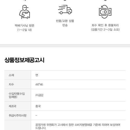
반품/교환 상품
반송
회수 확인 후 환불처리
택배기사님 방문
(검품기간 2~3일 소요)
(1~2일 내)
상품정보제공고시
소재
면
치수
46*46
수입자명(수입
㈜금강
업체명)
제조국
중국
취급시주의사항
-
공정거래 위원회가 고시에서 정한 소비자분쟁해결 기준에 의하여 보상하여 
드립니다.
