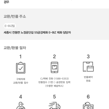
경우
교환/반품 주소
E-BIZ팀
세종시 전동면 노장공단길 55금강제화 E-BIZ 제화 담당자
교환/환불 절차
1
2
3
반품예약
CJ택배 전화 (1588-5353)
구매처에
완료
반품접수 (1번) > 송장번호 입력
교환/반품 접수
(수령한 배송박스)
4
5
6