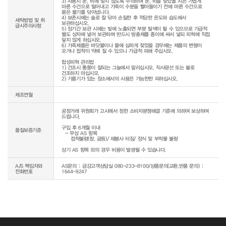
3) 사용시 눈, 비에 맞지 않도록 주의하며 눈, 비를 맞았을 시는 가볍게 
마른 수건으로 털어내고 가죽이 수분을 빨아들이기 전에 마른 수건으로 
묻은 물기를 닦아냅니다.

4) 보존시에는 솔로 잘 닦아 손질한 후 적당한 온도와 습도에서 
세탁방법 및 취
보관하십시오.

급시주의사항
5) 장기간 보관 시에는 빛에 노출되면 부분 탈색이 될 수 있으므로 가급적 
별도 상자에 넣어 보관하며 반드시 방충제를 종이에 싸서 넣되 피혁에 직접 
닿지 않게 하십시오.

6) 가죽제품은 바닷물이나 물에 심하게 젖었을 경우에는 제품의 변형이 
오거나 접착이 약해 질 수 있으니 가급적 피해 주십시오.

합성피혁 관리법

1) 건조시 통풍이 잘되는 그늘에서 말리십시오. 직사광선 또는 불로 
건조하지 마십시오.

제조연월
공정거래 위원회가 고시에서 정한 소비자분쟁해결 기준에 의하여 보상하여 
드립니다.

구입 후 6개월 이내

품질보증기준
  - 무상 AS 항목 

     접착불량(창, 굽등)/ 재봉사 터짐/ 장식 및 부착물 불량

상기 AS 항목 외의 경우 비용이 발생될 수 있습니다.
A/S 책임자와
AS문의 : 금강고객상담실 080-233-8100/상품문의(교환,반품 문의) : 
전화번호
1644-9247