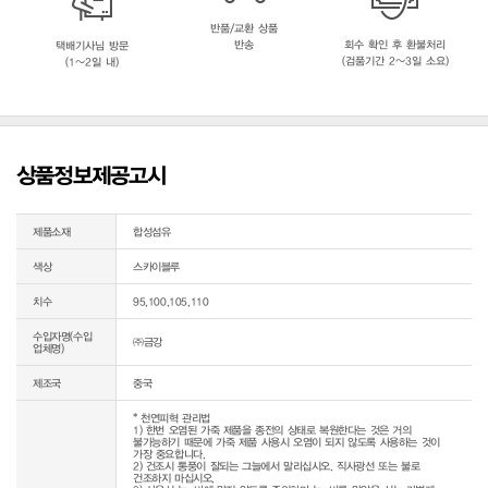
반품/교환 상품
반송
회수 확인 후 환불처리
택배기사님 방문
(검품기간 2~3일 소요)
(1~2일 내)
상품정보제공고시
제품소재
합성섬유
색상
스카이블루
치수
95,100,105,110
수입자명(수입
㈜금강
업체명)
제조국
중국
* 천연피혁 관리법

1) 한번 오염된 가죽 제품을 종전의 상태로 복원한다는 것은 거의 
불가능하기 때문에 가죽 제품 사용시 오염이 되지 않도록 사용하는 것이 
가장 중요합니다.

2) 건조시 통풍이 잘되는 그늘에서 말리십시오. 직사광선 또는 불로 
건조하지 마십시오.
