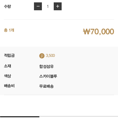
-
+
1
수량
₩70,000
총 1개
p
적립금
3,500
소재
합성섬유
색상
스카이블루
배송비
무료배송