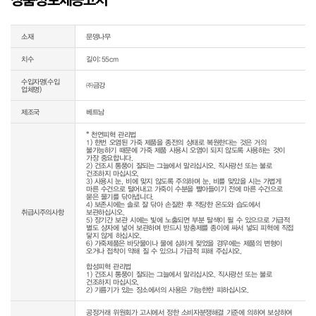
상품정보제공고시
소재
문뎅나무
치수
길이:55cm
수입자명(수입
㈜금강
업체명)
제조국
베트남
* 천연피혁 관리법

1) 한번 오염된 가죽 제품을 종전의 상태로 복원한다는 것은 거의 
불가능하기 때문에 가죽 제품 사용시 오염이 되지 않도록 사용하는 것이 
가장 중요합니다.

2) 건조시 통풍이 잘되는 그늘에서 말리십시오. 직사광선 또는 불로 
건조하지 마십시오.

3) 사용시 눈, 비에 맞지 않도록 주의하며 눈, 비를 맞았을 시는 가볍게 
마른 수건으로 털어내고 가죽이 수분을 빨아들이기 전에 마른 수건으로 
묻은 물기를 닦아냅니다.

4) 보존시에는 솔로 잘 닦아 손질한 후 적당한 온도와 습도에서 
취급시주의사항
보관하십시오.

5) 장기간 보관 시에는 빛에 노출되면 부분 탈색이 될 수 있으므로 가급적 
별도 상자에 넣어 보관하며 반드시 방충제를 종이에 싸서 넣되 피혁에 직접 
닿지 않게 하십시오.

6) 가죽제품은 바닷물이나 물에 심하게 젖었을 경우에는 제품의 변형이 
오거나 접착이 약해 질 수 있으니 가급적 피해 주십시오.

합성피혁 관리법

1) 건조시 통풍이 잘되는 그늘에서 말리십시오. 직사광선 또는 불로 
건조하지 마십시오.

공정거래 위원회가 고시에서 정한 소비자분쟁해결 기준에 의하여 보상하여 