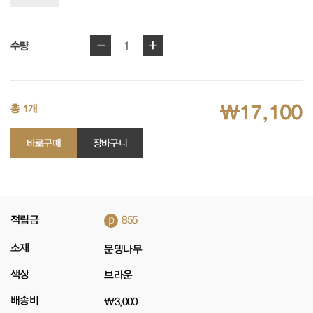
-
+
1
수량
₩17,100
총 1개
바로구매
장바구니
p
적립금
855
소재
문뎅나무
색상
브라운
배송비
₩3,000