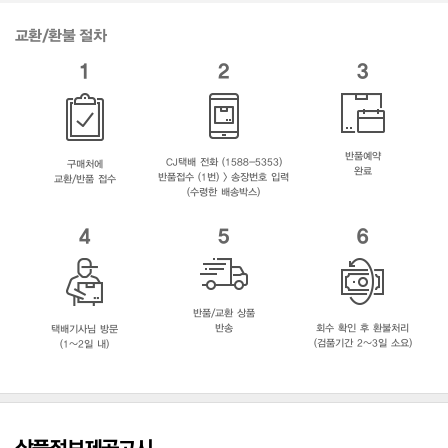
교환/환불 절차
1
2
3
반품예약
CJ택배 전화 (1588-5353)
구매처에
완료
반품접수 (1번) > 송장번호 입력
교환/반품 접수
(수령한 배송박스)
4
5
6
반품/교환 상품
반송
회수 확인 후 환불처리
택배기사님 방문
(검품기간 2~3일 소요)
(1~2일 내)