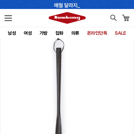
남성
여성
가방
잡화
의류
온라인단독
SALE