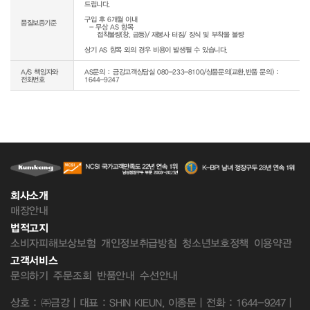
드립니다.

구입 후 6개월 이내

품질보증기준
  - 무상 AS 항목 

     접착불량(창, 굽등)/ 재봉사 터짐/ 장식 및 부착물 불량

상기 AS 항목 외의 경우 비용이 발생될 수 있습니다.
A/S 책임자와
AS문의 : 금강고객상담실 080-233-8100/상품문의(교환,반품 문의) :
전화번호
1644-9247
회사소개
매장안내
법적고지
소비자피해보상보험
개인정보취급방침
청소년보호정책
이용약관
고객서비스
문의하기
주문조회
반품안내
수선안내
상호 : ㈜금강 | 대표 : SHIN KIEUN, 이종문 | 전화 : 1644-9247 |