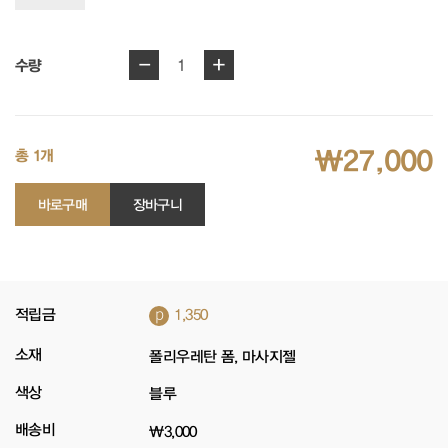
-
+
1
수량
₩27,000
총 1개
바로구매
장바구니
p
적립금
1,350
소재
폴리우레탄 폼, 마사지젤
색상
블루
배송비
₩3,000