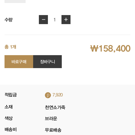
-
+
1
수량
₩158,400
총 1개
바로구매
장바구니
p
적립금
7,920
소재
천연소가죽
색상
브라운
배송비
무료배송