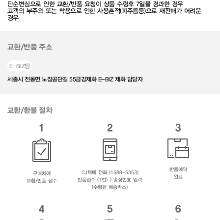
단순변심으로 인한 교환/반품 요청이 상품 수령후 7일을 경과한 경우
고객의 부주의 또는 착용으로 인한 사용흔적(피주름등)으로 재판매가 어려운
경우
교환/반품 주소
E-BIZ팀
세종시 전동면 노장공단길 55금강제화 E-BIZ 제화 담당자
교환/환불 절차
1
2
3
반품예약
CJ택배 전화 (1588-5353)
구매처에
완료
반품접수 (1번) > 송장번호 입력
교환/반품 접수
(수령한 배송박스)
4
5
6