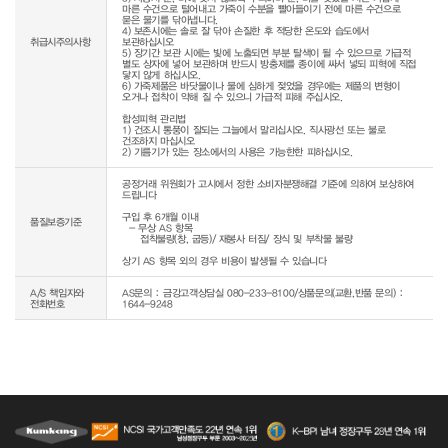
마른 수건으로 털어내고 가죽이 수분을 빨아들이기 전에 마른 수건으로 
묻은 물기를 닦아냅니다.

4) 보존시에는 솔로 잘 닦아 손질한 후 적당한 온도와 습도에서 
취급시주의사항
보관하십시오

5) 장기간 보관 시에는 빛에 노출되면 부분 탈색이 될 수 있으므로 가급적 
별도 상자에 넣어 보관하며 반드시 방충제를 종이에 싸서 넣되 피혁에 직접 
닿지 않게 하십시오.

6) 가죽제품은 바닷물이나 물에 심하게 젖었을 경우에는 제품의 변형이 
오거나 접착이 약해 질 수 있으니 가급적 피해 주십시오.

합성피혁 관리법

1) 건조시 통풍이 잘되는 그늘에서 말리십시오. 직사광선 또는 불로 
건조하지 마십시오

2) 기름기가 있는 장소에서의 사용은 가능한한 피하십시오.
공정거래 위원회가 고시에서 정한 소비자분쟁해결 기준에 의하여 보상하여 
드립니다

구입 후 6개월 이내

품질보증기준
  - 무상 AS 항목 

     접착불량(창, 굽등)/ 재봉사 터짐/ 장식 및 부착물 불량

상기 AS 항목 외의 경우 비용이 발생될 수 있습니다
A/S 책임자와
AS문의 : 금강고객상담실 080-233-8100/상품문의(교환,반품 문의) :
전화번호
1644-9248