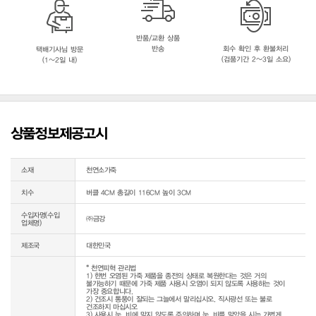
반품/교환 상품
반송
회수 확인 후 환불처리
택배기사님 방문
(검품기간 2~3일 소요)
(1~2일 내)
상품정보제공고시
소재
천연소가죽
치수
버클 4CM 총길이 116CM 높이 3CM
수입자명(수입
㈜금강
업체명)
제조국
대한민국
* 천연피혁 관리법

1) 한번 오염된 가죽 제품을 종전의 상태로 복원한다는 것은 거의 
불가능하기 때문에 가죽 제품 사용시 오염이 되지 않도록 사용하는 것이 
가장 중요합니다.

2) 건조시 통풍이 잘되는 그늘에서 말리십시오. 직사광선 또는 불로 
건조하지 마십시오

3) 사용시 눈, 비에 맞지 않도록 주의하며 눈, 비를 맞았을 시는 가볍게 