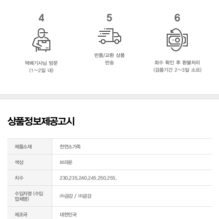
4
5
6
반품/교환 상품
반송
회수 확인 후 환불처리
택배기사님 방문
(검품기간 2~3일 소요)
(1~2일 내)
상품정보제공고시
제품소재
천연소가죽
색상
브라운
치수
230,235,240,245,250,255,
수입자명 (수입
㈜금강 / ㈜금강
업체명)
제조국
대한민국