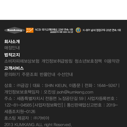
회사소개
매장안내
법적고지
소비자피해보상보험
개인정보취급방침
청소년보호정책
이용약관
고객서비스
문의하기
주문조회
반품안내
수선안내
상호 : ㈜금강 | 대표 : SHIN KIEUN, 이종문 | 전화 : 1644-9247 |
개인정보보호책임자 : 오진성 jsoh@kumkang.com
주소 : 세종특별자치시 전동면 노장공단길 59 | 사업자등록번호 :
122-81-04585
[사업자정보확인]
| 통신판매업신고번호 : 2019-
세종조치원-0126
호스팅 제공자 : ㈜가비아
2013 KUMKANG ALL right Reserved.