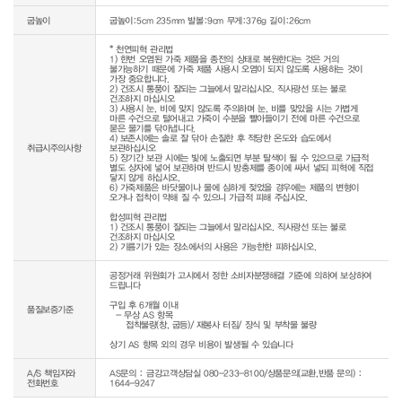
굽높이
굽높이:5cm 235mm 발볼:9cm 무게:376g 길이:26cm
* 천연피혁 관리법

1) 한번 오염된 가죽 제품을 종전의 상태로 복원한다는 것은 거의 
불가능하기 때문에 가죽 제품 사용시 오염이 되지 않도록 사용하는 것이 
가장 중요합니다.

2) 건조시 통풍이 잘되는 그늘에서 말리십시오. 직사광선 또는 불로 
건조하지 마십시오

3) 사용시 눈, 비에 맞지 않도록 주의하며 눈, 비를 맞았을 시는 가볍게 
마른 수건으로 털어내고 가죽이 수분을 빨아들이기 전에 마른 수건으로 
묻은 물기를 닦아냅니다.

4) 보존시에는 솔로 잘 닦아 손질한 후 적당한 온도와 습도에서 
취급시주의사항
보관하십시오

5) 장기간 보관 시에는 빛에 노출되면 부분 탈색이 될 수 있으므로 가급적 
별도 상자에 넣어 보관하며 반드시 방충제를 종이에 싸서 넣되 피혁에 직접 
닿지 않게 하십시오.

6) 가죽제품은 바닷물이나 물에 심하게 젖었을 경우에는 제품의 변형이 
오거나 접착이 약해 질 수 있으니 가급적 피해 주십시오.

합성피혁 관리법

1) 건조시 통풍이 잘되는 그늘에서 말리십시오. 직사광선 또는 불로 
건조하지 마십시오

공정거래 위원회가 고시에서 정한 소비자분쟁해결 기준에 의하여 보상하여 
드립니다

구입 후 6개월 이내

품질보증기준
  - 무상 AS 항목 

     접착불량(창, 굽등)/ 재봉사 터짐/ 장식 및 부착물 불량

상기 AS 항목 외의 경우 비용이 발생될 수 있습니다
A/S 책임자와
AS문의 : 금강고객상담실 080-233-8100/상품문의(교환,반품 문의) :
전화번호
1644-9247