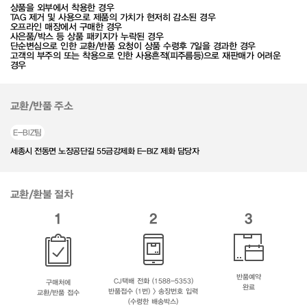
상품을 외부에서 착용한 경우
TAG 제거 및 사용으로 제품의 가치가 현저히 감소된 경우
오프라인 매장에서 구매한 경우
사은품/박스 등 상품 패키지가 누락된 경우
단순변심으로 인한 교환/반품 요청이 상품 수령후 7일을 경과한 경우
고객의 부주의 또는 착용으로 인한 사용흔적(피주름등)으로 재판매가 어려운
경우
교환/반품 주소
E-BIZ팀
세종시 전동면 노장공단길 55금강제화 E-BIZ 제화 담당자
교환/환불 절차
1
2
3
반품예약
CJ택배 전화 (1588-5353)
구매처에
완료
반품접수 (1번) > 송장번호 입력
교환/반품 접수
(수령한 배송박스)