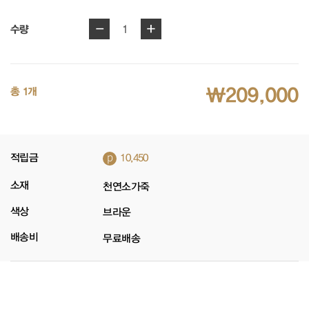
-
+
1
수량
₩209,000
총 1개
p
적립금
10,450
소재
천연소가죽
색상
브라운
배송비
무료배송