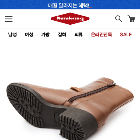
남성
여성
가방
잡화
의류
온라인단독
SALE