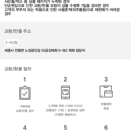
사은품/박스 등 상품 패키지가 누락된 경우
단순변심으로 인한 교환/반품 요청이 상품 수령후 7일을 경과한 경우
고객의 부주의 또는 착용으로 인한 사용흔적(피주름등)으로 재판매가 어려운
경우
교환/반품 주소
E-BIZ팀
세종시 전동면 노장공단길 55금강제화 E-BIZ 제화 담당자
교환/환불 절차
1
2
3
반품예약
CJ택배 전화 (1588-5353)
구매처에
완료
반품접수 (1번) > 송장번호 입력
교환/반품 접수
(수령한 배송박스)
4
5
6