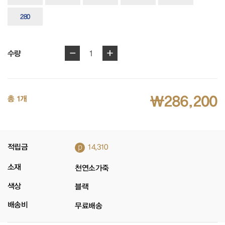
280
-
+
1
수량
₩286,200
총 1개
p
적립금
14,310
소재
천연소가죽
색상
블랙
배송비
무료배송