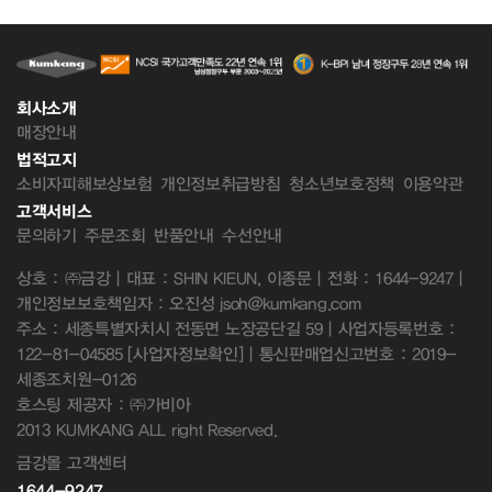
회사소개
매장안내
법적고지
소비자피해보상보험
개인정보취급방침
청소년보호정책
이용약관
고객서비스
문의하기
주문조회
반품안내
수선안내
상호 : ㈜금강 | 대표 : SHIN KIEUN, 이종문 | 전화 : 1644-9247 |
개인정보보호책임자 : 오진성 jsoh@kumkang.com
주소 : 세종특별자치시 전동면 노장공단길 59 | 사업자등록번호 :
122-81-04585
[사업자정보확인]
| 통신판매업신고번호 : 2019-
세종조치원-0126
호스팅 제공자 : ㈜가비아
2013 KUMKANG ALL right Reserved.
금강몰 고객센터
1644-9247