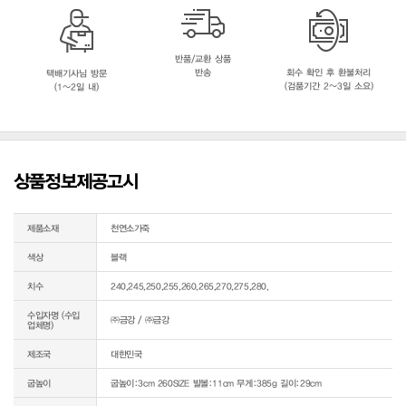
반품/교환 상품
반송
회수 확인 후 환불처리
택배기사님 방문
(검품기간 2~3일 소요)
(1~2일 내)
상품정보제공고시
제품소재
천연소가죽
색상
블랙
치수
240,245,250,255,260,265,270,275,280,
수입자명 (수입
㈜금강 / ㈜금강
업체명)
제조국
대한민국
굽높이
굽높이:3cm 260SIZE 발볼:11cm 무게:385g 길이:29cm