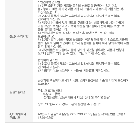
* 천연피혁 관리법

1) 한번 오염된 가죽 제품을 종전의 상태로 복원한다는 것은 거의 
불가능하기 때문에 가죽 제품 사용시 오염이 되지 않도록 사용하는 것이 
가장 중요합니다.

2) 건조시 통풍이 잘되는 그늘에서 말리십시오. 직사광선 또는 불로 
건조하지 마십시오

3) 사용시 눈, 비에 맞지 않도록 주의하며 눈, 비를 맞았을 시는 가볍게 
마른 수건으로 털어내고 가죽이 수분을 빨아들이기 전에 마른 수건으로 
묻은 물기를 닦아냅니다.

4) 보존시에는 솔로 잘 닦아 손질한 후 적당한 온도와 습도에서 
취급시주의사항
보관하십시오

5) 장기간 보관 시에는 빛에 노출되면 부분 탈색이 될 수 있으므로 가급적 
별도 상자에 넣어 보관하며 반드시 방충제를 종이에 싸서 넣되 피혁에 직접 
닿지 않게 하십시오.

6) 가죽제품은 바닷물이나 물에 심하게 젖었을 경우에는 제품의 변형이 
오거나 접착이 약해 질 수 있으니 가급적 피해 주십시오.

합성피혁 관리법

1) 건조시 통풍이 잘되는 그늘에서 말리십시오. 직사광선 또는 불로 
건조하지 마십시오

공정거래 위원회가 고시에서 정한 소비자분쟁해결 기준에 의하여 보상하여 
드립니다

구입 후 6개월 이내

품질보증기준
  - 무상 AS 항목 

     접착불량(창, 굽등)/ 재봉사 터짐/ 장식 및 부착물 불량

상기 AS 항목 외의 경우 비용이 발생될 수 있습니다
A/S 책임자와
AS문의 : 금강고객상담실 080-233-8100/상품문의(교환,반품 문의) :
전화번호
1644-9247