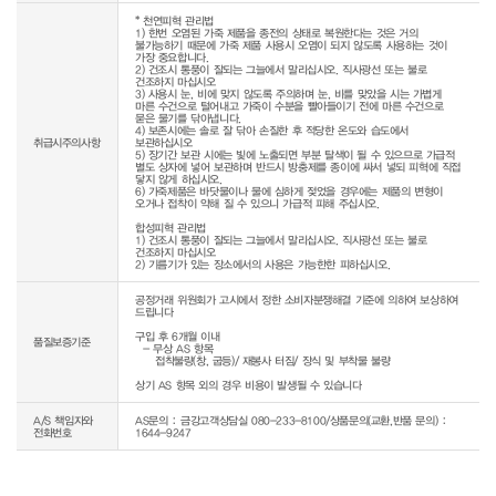
* 천연피혁 관리법

1) 한번 오염된 가죽 제품을 종전의 상태로 복원한다는 것은 거의 
불가능하기 때문에 가죽 제품 사용시 오염이 되지 않도록 사용하는 것이 
가장 중요합니다.

2) 건조시 통풍이 잘되는 그늘에서 말리십시오. 직사광선 또는 불로 
건조하지 마십시오

3) 사용시 눈, 비에 맞지 않도록 주의하며 눈, 비를 맞았을 시는 가볍게 
마른 수건으로 털어내고 가죽이 수분을 빨아들이기 전에 마른 수건으로 
묻은 물기를 닦아냅니다.

4) 보존시에는 솔로 잘 닦아 손질한 후 적당한 온도와 습도에서 
취급시주의사항
보관하십시오

5) 장기간 보관 시에는 빛에 노출되면 부분 탈색이 될 수 있으므로 가급적 
별도 상자에 넣어 보관하며 반드시 방충제를 종이에 싸서 넣되 피혁에 직접 
닿지 않게 하십시오.

6) 가죽제품은 바닷물이나 물에 심하게 젖었을 경우에는 제품의 변형이 
오거나 접착이 약해 질 수 있으니 가급적 피해 주십시오.

합성피혁 관리법

1) 건조시 통풍이 잘되는 그늘에서 말리십시오. 직사광선 또는 불로 
건조하지 마십시오

2) 기름기가 있는 장소에서의 사용은 가능한한 피하십시오.
공정거래 위원회가 고시에서 정한 소비자분쟁해결 기준에 의하여 보상하여 
드립니다

구입 후 6개월 이내

품질보증기준
  - 무상 AS 항목 

     접착불량(창, 굽등)/ 재봉사 터짐/ 장식 및 부착물 불량

상기 AS 항목 외의 경우 비용이 발생될 수 있습니다
A/S 책임자와
AS문의 : 금강고객상담실 080-233-8100/상품문의(교환,반품 문의) :
전화번호
1644-9247