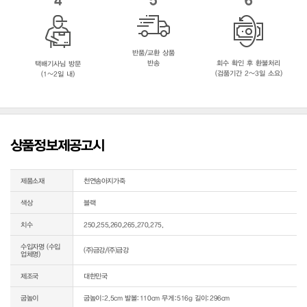
반품/교환 상품
반송
회수 확인 후 환불처리
택배기사님 방문
(검품기간 2~3일 소요)
(1~2일 내)
상품정보제공고시
제품소재
천연송아지가죽
색상
블랙
치수
250,255,260,265,270,275,
수입자명 (수입
(주)금강/(주)금강
업체명)
제조국
대한민국
굽높이
굽높이:2.5cm 발볼:110cm 무게:516g 길이:296cm