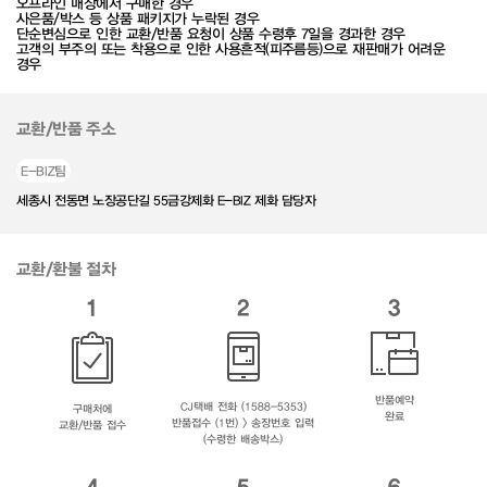
오프라인 매장에서 구매한 경우
사은품/박스 등 상품 패키지가 누락된 경우
단순변심으로 인한 교환/반품 요청이 상품 수령후 7일을 경과한 경우
고객의 부주의 또는 착용으로 인한 사용흔적(피주름등)으로 재판매가 어려운
경우
교환/반품 주소
E-BIZ팀
세종시 전동면 노장공단길 55금강제화 E-BIZ 제화 담당자
교환/환불 절차
1
2
3
반품예약
CJ택배 전화 (1588-5353)
구매처에
완료
반품접수 (1번) > 송장번호 입력
교환/반품 접수
(수령한 배송박스)
4
5
6