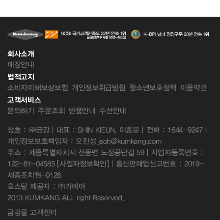
회사소개
매장안내
법적고지
소비자피해보상보험
개인정보취급방침
청소년보호정책
이용약관
고객서비스
문의하기
주문조회
반품안내
수선안내
상호 : ㈜금강 | 대표 : SHIN KIEUN, 이종문 | 전화 : 1644-9247 |
개인정보보호책임자 : 오진성 jsoh@kumkang.com
주소 : 세종특별자치시 전동면 노장공단길 59 | 사업자등록번호 :
122-81-04585
[사업자정보확인]
| 통신판매업신고번호 : 2019-
세종조치원-0126
호스팅 제공자 : ㈜가비아
2013 KUMKANG ALL right Reserved.
금강몰 고객센터