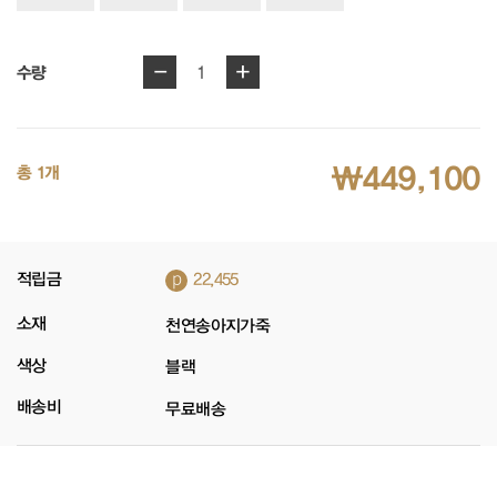
-
+
1
수량
₩449,100
총 1개
p
적립금
22,455
소재
천연송아지가죽
색상
블랙
배송비
무료배송