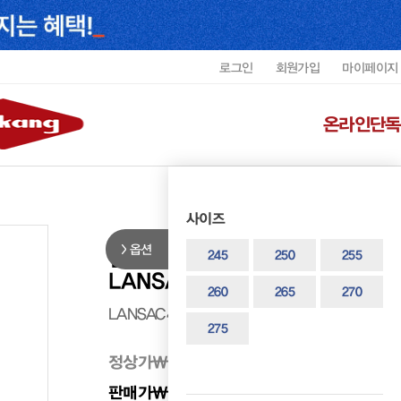
로그인
회원가입
마이페이지
온라인단독
사이즈
옵션
랜드로바 남성 캐주얼 2WAY 샌들
245
250
255
LANSAC4116MF3
260
265
270
LANSAC4116MF3
275
정상가
₩ 218,000
판매가
₩ 174,400
20%