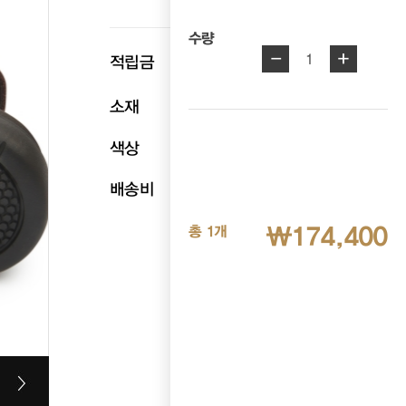
수량
-
+
p
1
적립금
8,720
소재
천연소가죽
색상
브라운
배송비
무료배송
₩174,400
총 1개