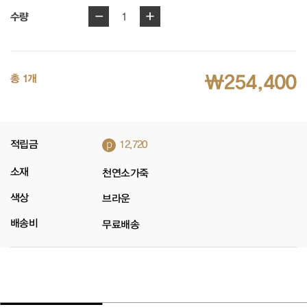
-
+
1
수량
₩254,400
총 1개
p
적립금
12,720
소재
천연소가죽
색상
브라운
배송비
무료배송