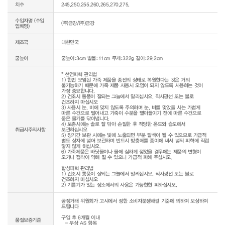
치수
245,250,255,260,265,270,275,
수입자명 (수입
(주)금강/(주)금강
업체명)
제조국
대한민국
굽높이
굽높이:3cm 발볼:11cm 무게:322g 길이:29.2cm
* 천연피혁 관리법

1) 한번 오염된 가죽 제품을 종전의 상태로 복원한다는 것은 거의 
불가능하기 때문에 가죽 제품 사용시 오염이 되지 않도록 사용하는 것이 
가장 중요합니다.

2) 건조시 통풍이 잘되는 그늘에서 말리십시오. 직사광선 또는 불로 
건조하지 마십시오

3) 사용시 눈, 비에 맞지 않도록 주의하며 눈, 비를 맞았을 시는 가볍게 
마른 수건으로 털어내고 가죽이 수분을 빨아들이기 전에 마른 수건으로 
묻은 물기를 닦아냅니다.

4) 보존시에는 솔로 잘 닦아 손질한 후 적당한 온도와 습도에서 
취급시주의사항
보관하십시오

5) 장기간 보관 시에는 빛에 노출되면 부분 탈색이 될 수 있으므로 가급적 
별도 상자에 넣어 보관하며 반드시 방충제를 종이에 싸서 넣되 피혁에 직접 
닿지 않게 하십시오.

6) 가죽제품은 바닷물이나 물에 심하게 젖었을 경우에는 제품의 변형이 
오거나 접착이 약해 질 수 있으니 가급적 피해 주십시오.

합성피혁 관리법

1) 건조시 통풍이 잘되는 그늘에서 말리십시오. 직사광선 또는 불로 
건조하지 마십시오

2) 기름기가 있는 장소에서의 사용은 가능한한 피하십시오.
공정거래 위원회가 고시에서 정한 소비자분쟁해결 기준에 의하여 보상하여 
드립니다

구입 후 6개월 이내

품질보증기준
  - 무상 AS 항목 
