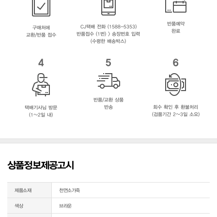
반품예약
CJ택배 전화 (1588-5353)
구매처에
완료
반품접수 (1번) > 송장번호 입력
교환/반품 접수
(수령한 배송박스)
4
5
6
반품/교환 상품
반송
회수 확인 후 환불처리
택배기사님 방문
(검품기간 2~3일 소요)
(1~2일 내)
상품정보제공고시
제품소재
천연소가죽
색상
브라운