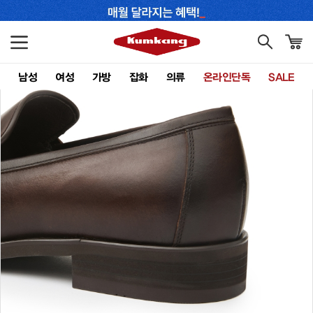
남성
여성
가방
잡화
의류
온라인단독
SALE