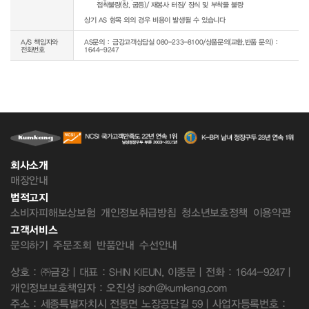
     접착불량(창, 굽등)/ 재봉사 터짐/ 장식 및 부착물 불량

상기 AS 항목 외의 경우 비용이 발생될 수 있습니다
A/S 책임자와
AS문의 : 금강고객상담실 080-233-8100/상품문의(교환,반품 문의) :
전화번호
1644-9247
회사소개
매장안내
법적고지
소비자피해보상보험
개인정보취급방침
청소년보호정책
이용약관
고객서비스
문의하기
주문조회
반품안내
수선안내
상호 : ㈜금강 | 대표 : SHIN KIEUN, 이종문 | 전화 : 1644-9247 |
개인정보보호책임자 : 오진성 jsoh@kumkang.com
주소 : 세종특별자치시 전동면 노장공단길 59 | 사업자등록번호 :