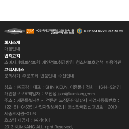
회사소개
매장안내
법적고지
소비자피해보상보험
개인정보취급방침
청소년보호정책
이용약관
고객서비스
문의하기
주문조회
반품안내
수선안내
상호 : ㈜금강 | 대표 : SHIN KIEUN, 이종문 | 전화 : 1644-9247 |
개인정보보호책임자 : 오진성 jsoh@kumkang.com
주소 : 세종특별자치시 전동면 노장공단길 59 | 사업자등록번호 :
122-81-04585
[사업자정보확인]
| 통신판매업신고번호 : 2019-
세종조치원-0126
호스팅 제공자 : ㈜가비아
2013 KUMKANG ALL right Reserved.