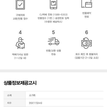
반품예약
CJ택배 전화 (1588-5353)
구매처에
완료
반품접수 (1번) > 송장번호 입력
교환/반품 접수
(수령한 배송박스)
4
5
6
반품/교환 상품
반송
회수 확인 후 환불처리
택배기사님 방문
(검품기간 2~3일 소요)
(1~2일 내)
상품정보제공고시
소재
소가죽
치수
95X115(mm)