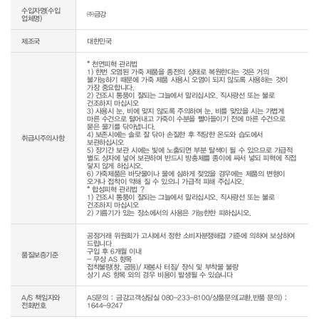
수입자명(수입
㈜금강
업체명)
제조국
대한민국
* 천연피혁 관리법

1) 한번 오염된 가죽 제품을 종전의 상태로 복원한다는 것은 거의 
불가능하기 때문에 가죽 제품 사용시 오염이 되지 않도록 사용하는 것이 
가장 중요합니다.

2) 건조시 통풍이 잘되는 그늘에서 말리십시오. 직사광선 또는 불로 
건조하지 마십시오

3) 사용시 눈, 비에 맞지 않도록 주의하며 눈, 비를 맞았을 시는 가볍게 
마른 수건으로 털어내고 가죽이 수분을 빨아들이기 전에 마른 수건으로 
묻은 물기를 닦아냅니다.

4) 보존시에는 솔로 잘 닦아 손질한 후 적당한 온도와 습도에서 
취급시주의사항
보관하십시오

5) 장기간 보관 시에는 빛에 노출되면 부분 탈색이 될 수 있으므로 가급적 
별도 상자에 넣어 보관하며 반드시 방충제를 종이에 싸서 넣되 피혁에 직접 
닿지 않게 하십시오.

6) 가죽제품은 바닷물이나 물에 심하게 젖었을 경우에는 제품의 변형이 
오거나 접착이 약해 질 수 있으니 가급적 피해 주십시오.

* 합성피혁 관리법 ?

1) 건조시 통풍이 잘되는 그늘에서 말리십시오. 직사광선 또는 불로 
건조하지 마십시오

2) 기름기가 있는 장소에서의 사용은 가능한한 피하십시오.
공정거래 위원회가 고시에서 정한 소비자분쟁해결 기준에 의하여 보상하여 
드립니다

구입 후 6개월 이내

품질보증기준
- 무상 AS 항목

접착불량(창, 굽등)/ 재봉사 터짐/ 장식 및 부착물 불량

상기 AS 항목 외의 경우 비용이 발생될 수 있습니다
A/S 책임자와
AS문의 : 금강고객상담실 080-233-8100/상품문의(교환,반품 문의) :
전화번호
1644-9247