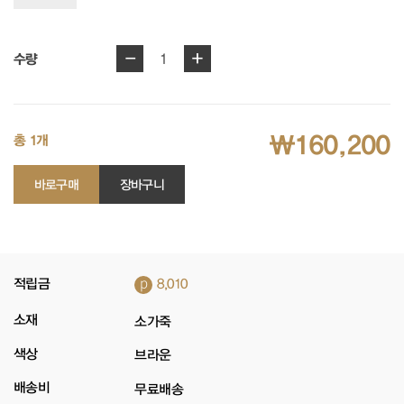
-
+
1
수량
₩160,200
총 1개
바로구매
장바구니
p
적립금
8,010
소재
소가죽
색상
브라운
배송비
무료배송