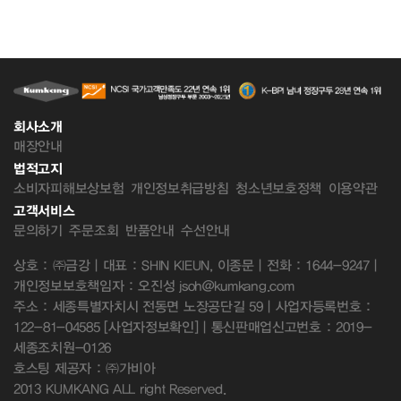
회사소개
매장안내
법적고지
소비자피해보상보험
개인정보취급방침
청소년보호정책
이용약관
고객서비스
문의하기
주문조회
반품안내
수선안내
상호 : ㈜금강 | 대표 : SHIN KIEUN, 이종문 | 전화 : 1644-9247 |
개인정보보호책임자 : 오진성 jsoh@kumkang.com
주소 : 세종특별자치시 전동면 노장공단길 59 | 사업자등록번호 :
122-81-04585
[사업자정보확인]
| 통신판매업신고번호 : 2019-
세종조치원-0126
호스팅 제공자 : ㈜가비아
2013 KUMKANG ALL right Reserved.