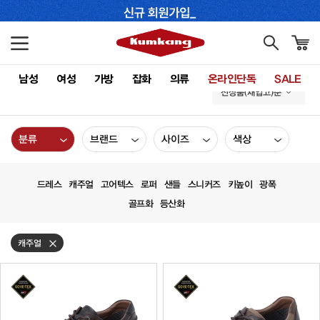
남성
여성
가방
잡화
의류
온라인단독
SALE
신상품(재입고)순
분류
브랜드
사이즈
색상
드레스
캐주얼
고어텍스
로퍼
샌들
스니커즈
키높이
광폭
골프화
등산화
캐주얼