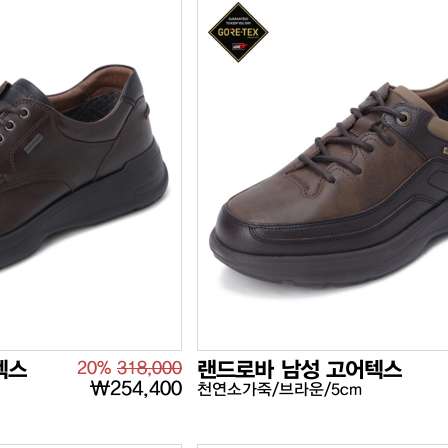
텍스
20%
318,000
랜드로바 남성 고어텍스
₩254,400
천연소가죽/브라운/5cm