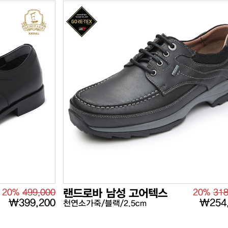
20%
499,000
랜드로바 남성 고어텍스
20%
318
₩399,200
₩254
천연소가죽/블랙/2.5cm