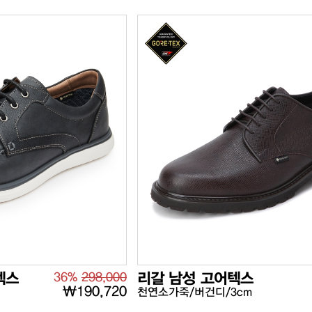
텍스
36%
298,000
리갈 남성 고어텍스
₩190,720
천연소가죽/버건디/3cm