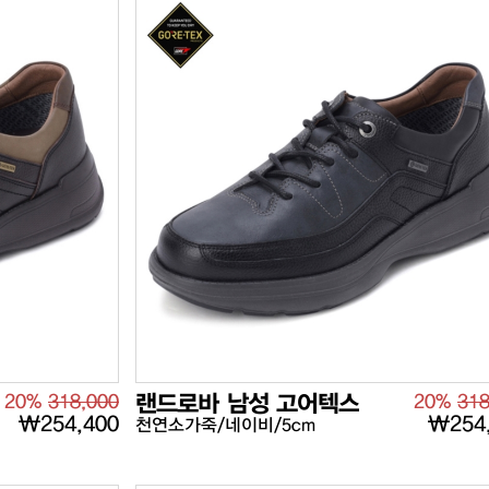
20%
318,000
랜드로바 남성 고어텍스
20%
318
₩254,400
₩254
천연소가죽/네이비/5cm