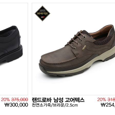
20%
375,000
랜드로바 남성 고어텍스
20%
318
₩300,000
₩254
천연소가죽/브라운/2.5cm