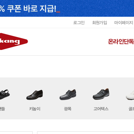
로그인
회원가입
마이페이지
온라인단독
샌들
키높이
광폭
고어텍스
골