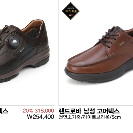
텍스
20%
318,000
랜드로바 남성 고어텍스
₩254,400
천연소가죽/라이트브라운/5cm