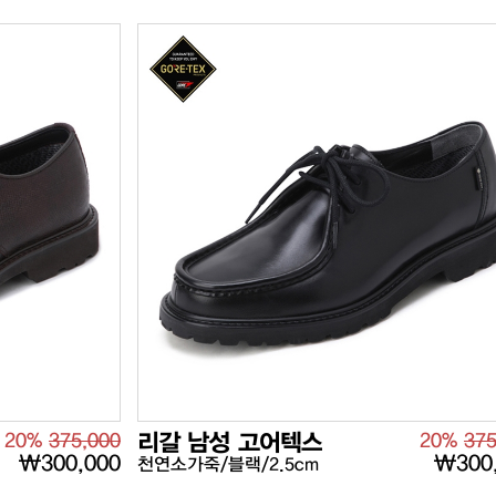
20%
375,000
리갈 남성 고어텍스
20%
375
₩300,000
₩300
천연소가죽/블랙/2.5cm