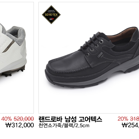
40%
520,000
랜드로바 남성 고어텍스
20%
318
₩312,000
₩254
천연소가죽/블랙/2.5cm