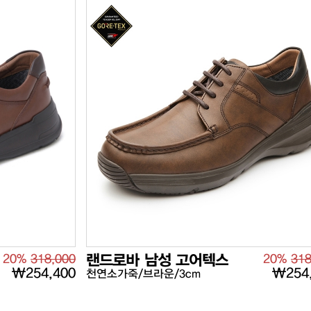
20%
318,000
랜드로바 남성 고어텍스
20%
318
₩254,400
₩254
천연소가죽/브라운/3cm