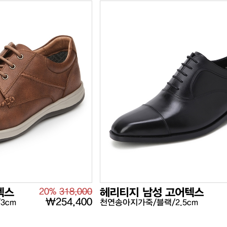
텍스
20%
318,000
헤리티지 남성 고어텍스
₩254,400
3cm
천연송아지가죽/블랙/2.5cm