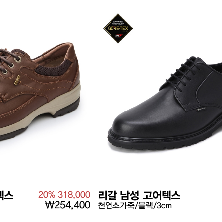
텍스
20%
318,000
리갈 남성 고어텍스
₩254,400
m
천연소가죽/블랙/3cm