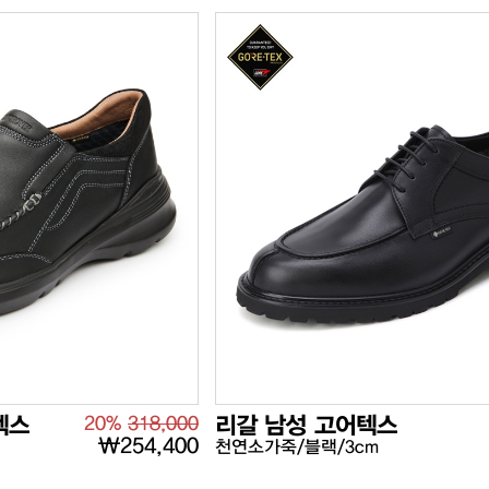
텍스
20%
318,000
리갈 남성 고어텍스
₩254,400
천연소가죽/블랙/3cm