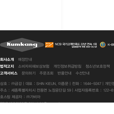
매장안내
회사소개
소비자피해보상보험
개인정보취급방침
청소년보호정책
법적고지
문의하기
주문조회
반품안내
수선안내
고객서비스
상호 : ㈜금강 | 대표 : SHIN KIEUN, 이종문 | 전화 : 1644-9247 | 
주소 : 세종특별자치시 전동면 노장공단길 59 | 사업자등록번호 : 122-81
호스팅 제공자 : ㈜가비아
2013 KUMKANG ALL right Reserved.