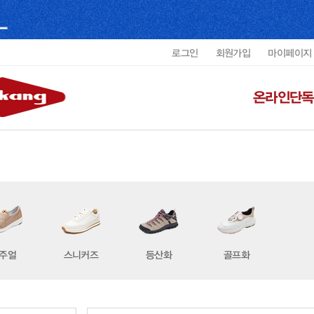
로그인
회원가입
마이페이지
온라인단독
주얼
스니커즈
등산화
골프화