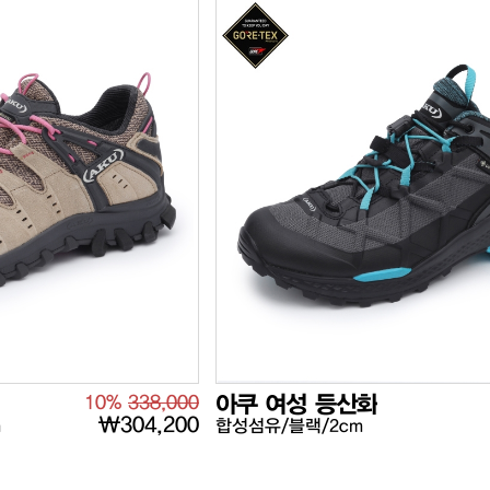
10%
338,000
아쿠 여성 등산화
₩304,200
m
합성섬유/블랙/2cm