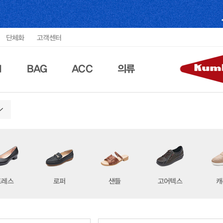
단체화
고객센터
N
BAG
ACC
의류
드레스
로퍼
샌들
고어텍스
캐