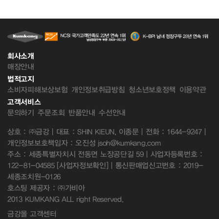
회사소개
매장안내
법적고지
소비자피해보상보험
개인정보취급방침
청소년보호정책
이용약관
고객서비스
문의하기
주문조회
반품안내
수선안내
상호 : ㈜금강 | 대표 : SHIN KIEUN, 이종문 | 전화 : 1644-9247 |
개인정보보호책임자 : 오진성 jsoh@kumkang.com
주소 : 세종특별자치시 전동면 노장공단길 59 | 사업자등록번호 :
122-81-04585
[사업자정보확인]
| 통신판매업신고번호 : 2019-
세종조치원-0126
호스팅 제공자 : ㈜가비아
2013 KUMKANG ALL right Reserved.
금강몰 고객센터