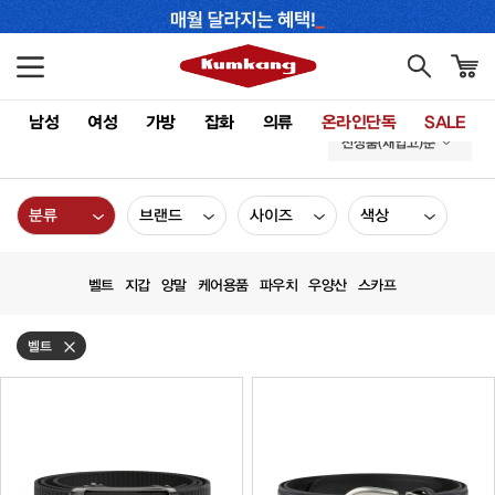
남성
여성
가방
잡화
의류
온라인단독
SALE
신상품(재입고)순
분류
브랜드
사이즈
색상
벨트
지갑
양말
케어용품
파우치
우양산
스카프
벨트