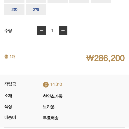
270
275
-
+
1
수량
₩286,200
총 1개
p
적립금
14,310
소재
천연소가죽
색상
브라운
배송비
무료배송