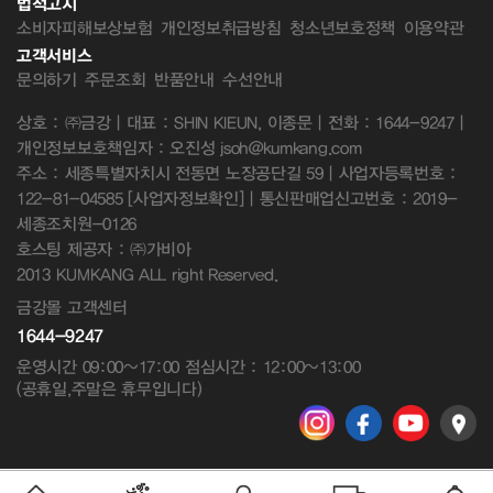
법적고지
소비자피해보상보험
개인정보취급방침
청소년보호정책
이용약관
고객서비스
문의하기
주문조회
반품안내
수선안내
상호 : ㈜금강 | 대표 : SHIN KIEUN, 이종문 | 전화 : 1644-9247 |
개인정보보호책임자 : 오진성 jsoh@kumkang.com
주소 : 세종특별자치시 전동면 노장공단길 59 | 사업자등록번호 :
122-81-04585
[사업자정보확인]
| 통신판매업신고번호 : 2019-
세종조치원-0126
호스팅 제공자 : ㈜가비아
2013 KUMKANG ALL right Reserved.
금강몰 고객센터
1644-9247
운영시간 09:00~17:00 점심시간 : 12:00~13:00
(공휴일,주말은 휴무입니다)