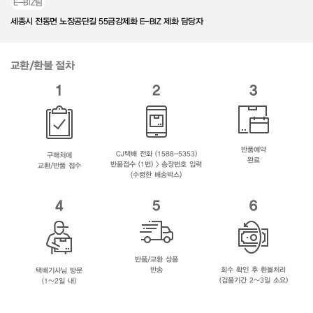
E-BIZ팀
세종시 전동면 노장공단길 55금강제화 E-BIZ 제화 담당자
교환/환불 절차
1
2
3
반품예약
CJ택배 전화 (1588-5353)
구매처에
완료
반품접수 (1번) > 송장번호 입력
교환/반품 접수
(수령한 배송박스)
4
5
6
반품/교환 상품
반송
회수 확인 후 환불처리
택배기사님 방문
(검품기간 2~3일 소요)
(1~2일 내)