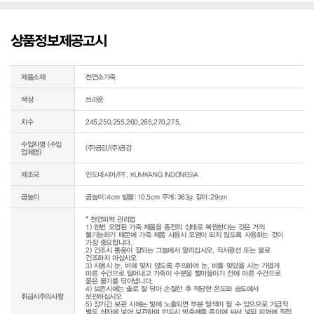
상품정보제공고시
제품소재
천연소가죽
색상
브라운
치수
245,250,255,260,265,270,275,
수입자명 (수입
(주)금강/(주)금강
업체명)
제조국
인도네시아/PT. KUMKANG INDONESIA
굽높이
굽높이:4cm 발볼:10.5cm 무게:363g 길이:29cm
* 천연피혁 관리법

1) 한번 오염된 가죽 제품을 종전의 상태로 복원한다는 것은 거의 
불가능하기 때문에 가죽 제품 사용시 오염이 되지 않도록 사용하는 것이 
가장 중요합니다.

2) 건조시 통풍이 잘되는 그늘에서 말리십시오. 직사광선 또는 불로 
건조하지 마십시오

3) 사용시 눈, 비에 맞지 않도록 주의하며 눈, 비를 맞았을 시는 가볍게 
마른 수건으로 털어내고 가죽이 수분을 빨아들이기 전에 마른 수건으로 
묻은 물기를 닦아냅니다.

4) 보존시에는 솔로 잘 닦아 손질한 후 적당한 온도와 습도에서 
취급시주의사항
보관하십시오

5) 장기간 보관 시에는 빛에 노출되면 부분 탈색이 될 수 있으므로 가급적 
별도 상자에 넣어 보관하며 반드시 방충제를 종이에 싸서 넣되 피혁에 직접 