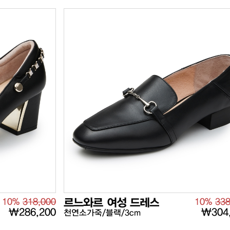
10%
318,000
르느와르 여성 드레스
10%
338
₩286,200
₩304
천연소가죽/블랙/3cm