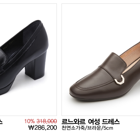
스
10%
318,000
르느와르 여성 드레스
₩286,200
천연소가죽/브라운/5cm