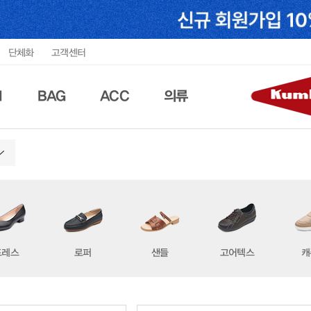
단체화
고객센터
N
BAG
ACC
의류
드레스
로퍼
샌들
고어텍스
캐