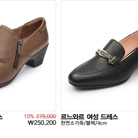
스
10%
278,000
르느와르 여성 드레스
₩250,200
천연소가죽/블랙/4cm