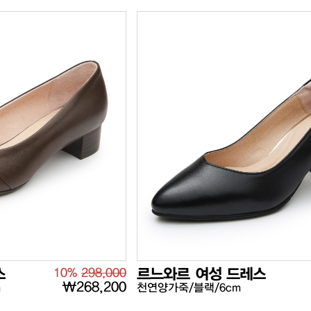
스
10%
298,000
르느와르 여성 드레스
₩268,200
m
천연양가죽/블랙/6cm