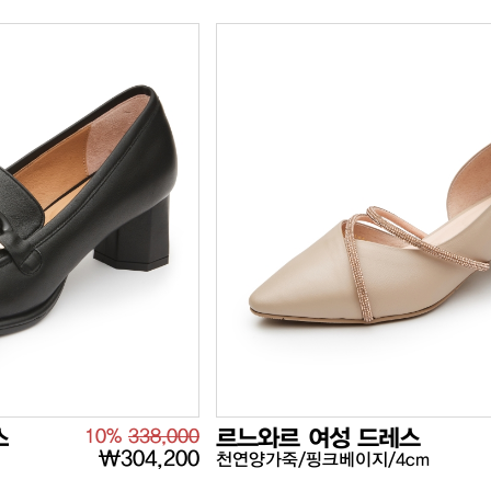
스
10%
338,000
르느와르 여성 드레스
₩304,200
천연양가죽/핑크베이지/4cm