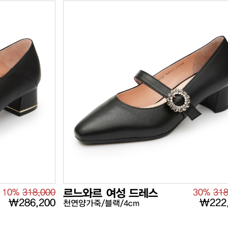
10%
318,000
르느와르 여성 드레스
30%
318
₩286,200
₩222
천연양가죽/블랙/4cm