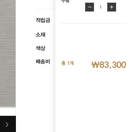
수량
-
+
1
p
적립금
4,165
소재
폴리100
색상
카키
배송비
무료배송
₩83,300
총 1개