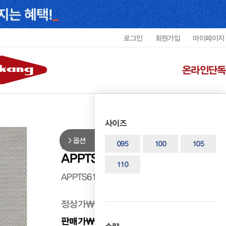
로그인
회원가입
마이페이지
온라인단독
사이즈
옵션
버팔로 남성 시보리 배색 카라반팔
095
100
105
APPTS6125MBUFT6
110
APPTS6125MBUFT6
정상가
₩ 98,000
판매가
₩ 83,300
15%