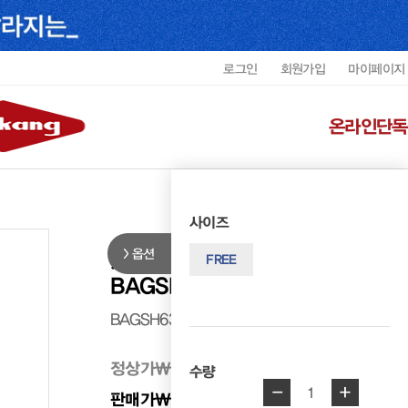
로그인
회원가입
마이페이지
온라인단독
사이즈
옵션
지아니콘티 시그니처 레더 토트백
FREE
BAGSH6311WGICF8
BAGSH6311WGICF8
정상가
₩ 358,000
수량
-
+
1
판매가
₩ 322,200
10%