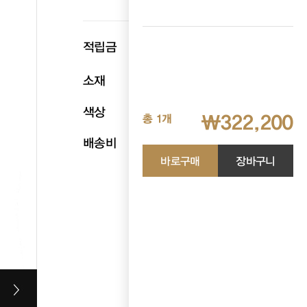
p
적립금
16,110
소재
천연소가죽
색상
크림
₩322,200
총 1개
배송비
무료배송
바로구매
장바구니