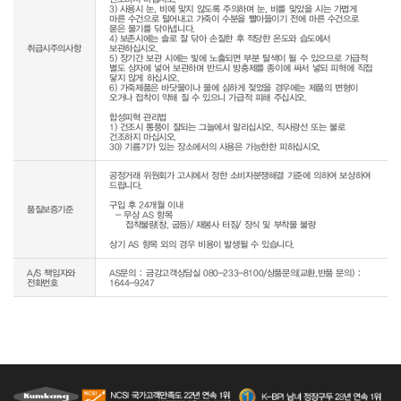
3) 사용시 눈, 비에 맞지 않도록 주의하며 눈, 비를 맞았을 시는 가볍게 
마른 수건으로 털어내고 가죽이 수분을 빨아들이기 전에 마른 수건으로 
묻은 물기를 닦아냅니다.

4) 보존시에는 솔로 잘 닦아 손질한 후 적당한 온도와 습도에서 
취급시주의사항
보관하십시오.

5) 장기간 보관 시에는 빛에 노출되면 부분 탈색이 될 수 있으므로 가급적 
별도 상자에 넣어 보관하며 반드시 방충제를 종이에 싸서 넣되 피혁에 직접 
닿지 않게 하십시오.

6) 가죽제품은 바닷물이나 물에 심하게 젖었을 경우에는 제품의 변형이 
오거나 접착이 약해 질 수 있으니 가급적 피해 주십시오.

합성피혁 관리법

1) 건조시 통풍이 잘되는 그늘에서 말리십시오. 직사광선 또는 불로 
건조하지 마십시오.

30) 기름기가 있는 장소에서의 사용은 가능한한 피하십시오.
공정거래 위원회가 고시에서 정한 소비자분쟁해결 기준에 의하여 보상하여 
드립니다.

구입 후 24개월 이내

품질보증기준
  - 무상 AS 항목 

     접착불량(창, 굽등)/ 재봉사 터짐/ 장식 및 부착물 불량

상기 AS 항목 외의 경우 비용이 발생될 수 있습니다.
A/S 책임자와
AS문의 : 금강고객상담실 080-233-8100/상품문의(교환,반품 문의) :
전화번호
1644-9247