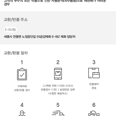
고객의 부주의 또는 착용으로 인한 사용흔적(피주름등)으로 재판매가 어려운
경우
교환/반품 주소
E-BIZ팀
세종시 전동면 노장공단길 55금강제화 E-BIZ 제화 담당자
교환/환불 절차
1
2
3
반품예약
CJ택배 전화 (1588-5353)
구매처에
완료
반품접수 (1번) > 송장번호 입력
교환/반품 접수
(수령한 배송박스)
4
5
6