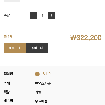
-
+
1
수량
₩322,200
총 1개
바로구매
장바구니
p
적립금
16,110
소재
천연소가죽
색상
카멜
배송비
무료배송