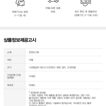
반품/교환 상품
반송
회수 확인 후 환불처리
택배기사님 방문
(검품기간 2~3일 소요)
(1~2일 내)
상품정보제공고시
소재
천연소가죽
색상
카멜
크기
스트랩길이-68.5/122(최단~최장 길이, 고리포함)
수입자명 (수입
㈜금강
업체명)
제조국
이태리
* 천연피혁 관리법

1) 한번 오염된 가죽 제품을 종전의 상태로 복원한다는 것은 거의 
불가능하기 때문에 가죽 제품 사용시 오염이 되지 않도록 사용하는 것이 
가장 중요합니다.

2) 건조시 통풍이 잘되는 그늘에서 말리십시오. 직사광선 또는 불로 
건조하지 마십시오.
