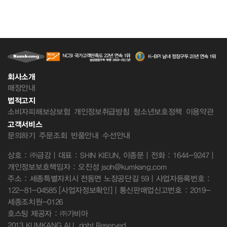
회사소개
매장안내
법적고지
소비자피해보상보험
개인정보취급방침
청소년보호정책
이용약관
고객서비스
문의하기
주문조회
반품안내
수선안내
상호 : ㈜금강 | 대표 : SHIN KIEUN, 이종문 | 전화 : 1644-9247 |
개인정보보호책임자 : 오진성 jsoh@kumkang.com
주소 : 세종특별자치시 전동면 노장공단길 59 | 사업자등록번호 :
122-81-04585
[사업자정보확인]
| 통신판매업신고번호 : 2019-
세종조치원-0126
호스팅 제공자 : ㈜가비아
2013 KUMKANG ALL right Reserved.