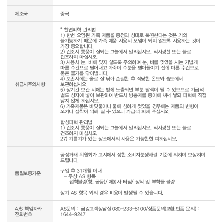
제조국
중국
* 천연피혁 관리법

1) 한번 오염된 가죽 제품을 종전의 상태로 복원한다는 것은 거의 
불가능하기 때문에 가죽 제품 사용시 오염이 되지 않도록 사용하는 것이 
가장 중요합니다.

2) 건조시 통풍이 잘되는 그늘에서 말리십시오. 직사광선 또는 불로 
건조하지 마십시오.

3) 사용시 눈, 비에 맞지 않도록 주의하며 눈, 비를 맞았을 시는 가볍게 
마른 수건으로 털어내고 가죽이 수분을 빨아들이기 전에 마른 수건으로 
묻은 물기를 닦아냅니다.

4) 보존시에는 솔로 잘 닦아 손질한 후 적당한 온도와 습도에서 
취급시주의사항
보관하십시오.

5) 장기간 보관 시에는 빛에 노출되면 부분 탈색이 될 수 있으므로 가급적 
별도 상자에 넣어 보관하며 반드시 방충제를 종이에 싸서 넣되 피혁에 직접 
닿지 않게 하십시오.

6) 가죽제품은 바닷물이나 물에 심하게 젖었을 경우에는 제품의 변형이 
오거나 접착이 약해 질 수 있으니 가급적 피해 주십시오.

합성피혁 관리법

1) 건조시 통풍이 잘되는 그늘에서 말리십시오. 직사광선 또는 불로 
건조하지 마십시오.

27) 기름기가 있는 장소에서의 사용은 가능한한 피하십시오.
공정거래 위원회가 고시에서 정한 소비자분쟁해결 기준에 의하여 보상하여 
드립니다.

구입 후 31개월 이내

품질보증기준
  - 무상 AS 항목 

     접착불량(창, 굽등)/ 재봉사 터짐/ 장식 및 부착물 불량

상기 AS 항목 외의 경우 비용이 발생될 수 있습니다.
A/S 책임자와
AS문의 : 금강고객상담실 080-233-8100/상품문의(교환,반품 문의) :
전화번호
1644-9247