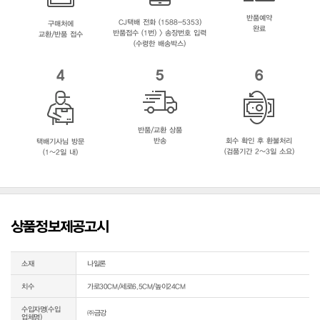
반품예약
CJ택배 전화 (1588-5353)
구매처에
완료
반품접수 (1번) > 송장번호 입력
교환/반품 접수
(수령한 배송박스)
4
5
6
반품/교환 상품
반송
회수 확인 후 환불처리
택배기사님 방문
(검품기간 2~3일 소요)
(1~2일 내)
상품정보제공고시
소재
나일론
치수
가로30CM/세로6.5CM/높이24CM
수입자명(수입
㈜금강
업체명)