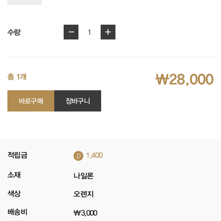
-
+
1
수량
₩28,000
총 1개
바로구매
장바구니
p
적립금
1,400
소재
나일론
색상
오렌지
배송비
₩3,000