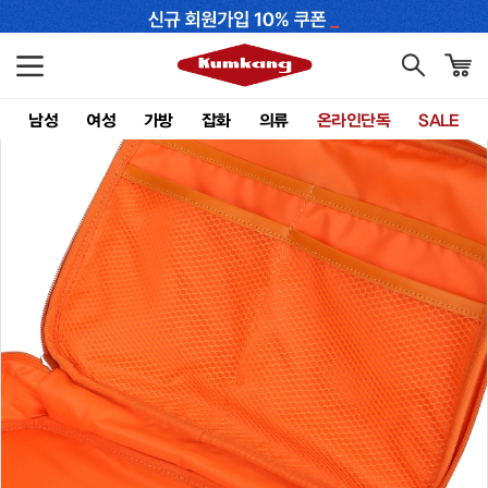
남성
여성
가방
잡화
의류
온라인단독
SALE