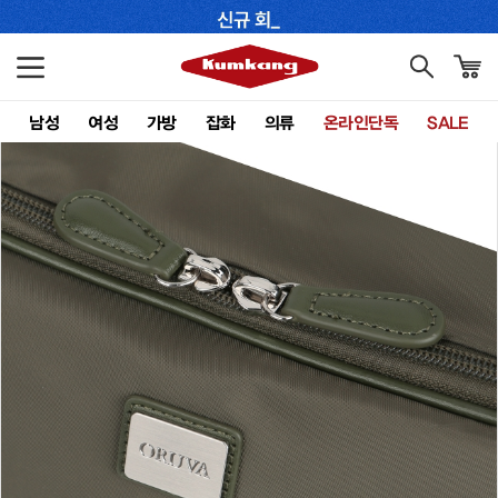
남성
여성
가방
잡화
의류
온라인단독
SALE