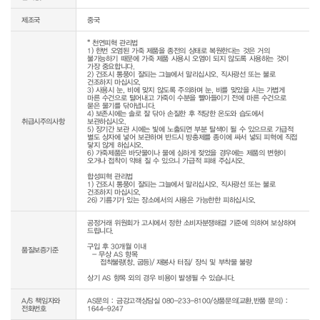
제조국
중국
* 천연피혁 관리법

1) 한번 오염된 가죽 제품을 종전의 상태로 복원한다는 것은 거의 
불가능하기 때문에 가죽 제품 사용시 오염이 되지 않도록 사용하는 것이 
가장 중요합니다.

2) 건조시 통풍이 잘되는 그늘에서 말리십시오. 직사광선 또는 불로 
건조하지 마십시오.

3) 사용시 눈, 비에 맞지 않도록 주의하며 눈, 비를 맞았을 시는 가볍게 
마른 수건으로 털어내고 가죽이 수분을 빨아들이기 전에 마른 수건으로 
묻은 물기를 닦아냅니다.

4) 보존시에는 솔로 잘 닦아 손질한 후 적당한 온도와 습도에서 
취급시주의사항
보관하십시오.

5) 장기간 보관 시에는 빛에 노출되면 부분 탈색이 될 수 있으므로 가급적 
별도 상자에 넣어 보관하며 반드시 방충제를 종이에 싸서 넣되 피혁에 직접 
닿지 않게 하십시오.

6) 가죽제품은 바닷물이나 물에 심하게 젖었을 경우에는 제품의 변형이 
오거나 접착이 약해 질 수 있으니 가급적 피해 주십시오.

합성피혁 관리법

1) 건조시 통풍이 잘되는 그늘에서 말리십시오. 직사광선 또는 불로 
건조하지 마십시오.

26) 기름기가 있는 장소에서의 사용은 가능한한 피하십시오.
공정거래 위원회가 고시에서 정한 소비자분쟁해결 기준에 의하여 보상하여 
드립니다.

구입 후 30개월 이내

품질보증기준
  - 무상 AS 항목 

     접착불량(창, 굽등)/ 재봉사 터짐/ 장식 및 부착물 불량

상기 AS 항목 외의 경우 비용이 발생될 수 있습니다.
A/S 책임자와
AS문의 : 금강고객상담실 080-233-8100/상품문의(교환,반품 문의) :
전화번호
1644-9247