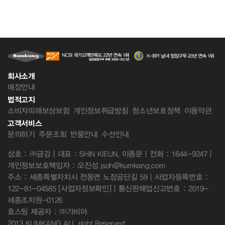
회사소개
매장안내
법적고지
소비자피해보상보험
개인정보취급방침
청소년보호정책
이용약관
고객서비스
문의하기
주문조회
반품안내
수선안내
상호 : ㈜금강 | 대표 : SHIN KIEUN, 이종문 | 전화 : 1644-9247 |
개인정보보호책임자 : 오진성 jsoh@kumkang.com
주소 : 세종특별자치시 전동면 노장공단길 59 | 사업자등록번호 :
122-81-04585
[사업자정보확인]
| 통신판매업신고번호 : 2019-
세종조치원-0126
호스팅 제공자 : ㈜가비아
2013 KUMKANG ALL right Reserved.