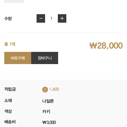
-
+
1
수량
₩28,000
총 1개
바로구매
장바구니
p
적립금
1,400
소재
나일론
색상
카키
배송비
₩3,000