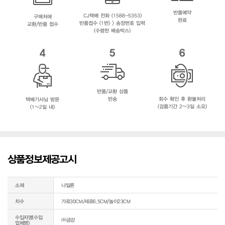
반품예약
CJ택배 전화 (1588-5353)
구매처에
완료
반품접수 (1번) > 송장번호 입력
교환/반품 접수
(수령한 배송박스)
4
5
6
반품/교환 상품
반송
회수 확인 후 환불처리
택배기사님 방문
(검품기간 2~3일 소요)
(1~2일 내)
상품정보제공고시
소재
나일론
치수
가로30CM/세로6.5CM/높이23CM
수입자명(수입
㈜금강
업체명)