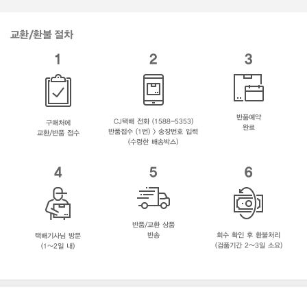
교환/환불 절차
1
2
3
반품예약
CJ택배 전화 (1588-5353)
구매처에
완료
반품접수 (1번) > 송장번호 입력
교환/반품 접수
(수령한 배송박스)
4
5
6
반품/교환 상품
반송
회수 확인 후 환불처리
택배기사님 방문
(검품기간 2~3일 소요)
(1~2일 내)