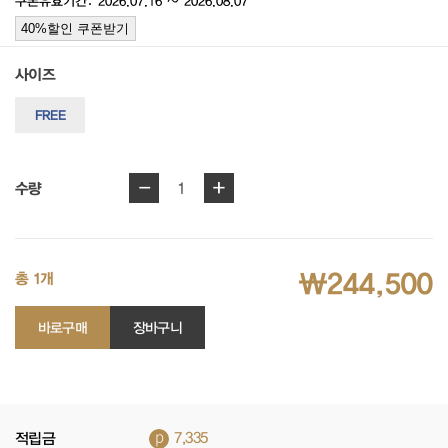
쿠폰유효기간: 2026.07.16 ~ 2026.08.07
40%할인 쿠폰받기
사이즈
FREE
-
+
1
수량
₩244,500
총 1개
바로구매
장바구니
p
적립금
7,335