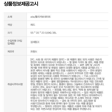
상품정보제공고시
소재
abs/폴리카보네이트
색상
레드
크기
55 * 35 * 23 0.6KG 38L
수입자명 (수입
상세참고
업체명)
제조국
프랑스
[PC, ABS 등 러기지 제품의 경우] - 본 제품의 용도 외의 사용은 파손의 
원인이 되므로 유의하시기 바랍니다. - 열 옆에 가까이 둘 경우, 제품 변형 
및 화재의 위험이 되므로 주의하시기 바랍니다. - 표면 세척 및 스티커 
제거를 위해 벤젠 및 휘발성 성분이 포함된 물질의 사용을 금지합니다. - 
표면 세척시 비누를 물에 적신 천을 사용하시기 바랍니다. - 연마 분말이 
포함된 세제는 사용을 금지합니다. - 소비자 부주의로 인한 제품 손상은 
보상이 되지 않으므로 사용에 주의하시기 바랍니다. - TSA LOCK의 
설정은 동봉된 행텍 및 온라인 상세페이지를 참고하시기 바랍니다. [가죽 및 
원단 제품의 경우] - 물에 젖었을때에는 직사광선이나 열로 직접 건조하면 
취급시주의사항
변질, 변형의 원인이 되오니, 통풍이 잘되는 그늘에서 건조하시기 발랍니다. 
- 보관시 온도, 습도가 높은 곳과 직사광선이 있는 장소에서의 보관을 
피해주시기 바랍니다. - 화장품, 핸드크림, 향수, 액체 등 화학성분 및 
유분이 함유된 제품의 접촉은 피해주시길 바랍니다. - 짙은 색상의 제품은 
마찰시 이염 및 탈색이 될수 있으므로 밝은 색 의류 착장시 유의해주시기 
바랍니다. - 오염이 되었을 때에는 부드러운 면 소재의 천으로 가볍게 
두드려 닦아주시기 바랍니다. - 금속 등 자익의 경우, 습도/염분 및 
사용기간(보관) 등에 의해 변색이 될수 있으며 이는 제품 품질과 
무관합니다. - 형태의 고정성이 없는 제품은 사용에 의해 주름 및 마모가 
되는 것은 자연스러운 현상이며 이는 제품 품질과 무관합니다.