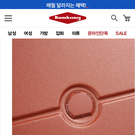
남성
여성
가방
잡화
의류
온라인단독
SALE