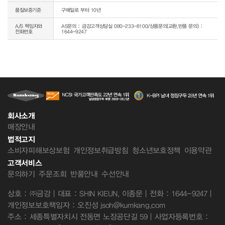
품질보증기준
구매일로 부터 10년
A/S 책임자와
AS문의 : 금강고객상담실 080-233-8100/상품문의(교환,반품 문의) :
전화번호
1644-9247
회사소개
매장안내
법적고지
소비자피해보상보험
개인정보취급방침
청소년보호정책
이용약관
고객서비스
문의하기
주문조회
반품안내
수선안내
상호 : ㈜금강 | 대표 : SHIN KIEUN, 이종문 | 전화 : 1644-9247 |
개인정보보호책임자 : 오진성 jsoh@kumkang.com
주소 : 세종특별자치시 전동면 노장공단길 59 | 사업자등록번호 :