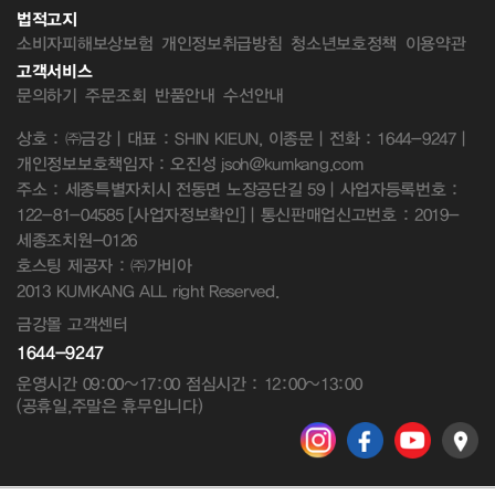
법적고지
소비자피해보상보험
개인정보취급방침
청소년보호정책
이용약관
고객서비스
문의하기
주문조회
반품안내
수선안내
상호 : ㈜금강 | 대표 : SHIN KIEUN, 이종문 | 전화 : 1644-9247 |
개인정보보호책임자 : 오진성 jsoh@kumkang.com
주소 : 세종특별자치시 전동면 노장공단길 59 | 사업자등록번호 :
122-81-04585
[사업자정보확인]
| 통신판매업신고번호 : 2019-
세종조치원-0126
호스팅 제공자 : ㈜가비아
2013 KUMKANG ALL right Reserved.
금강몰 고객센터
1644-9247
운영시간 09:00~17:00 점심시간 : 12:00~13:00
(공휴일,주말은 휴무입니다)