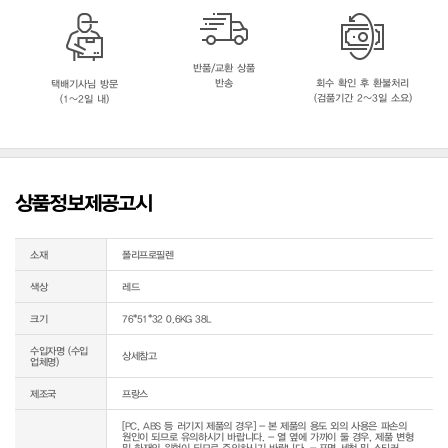
반품/교환 상품
반송
회수 확인 후 환불처리
택배기사님 방문
(검품기간 2~3일 소요)
(1~2일 내)
상품정보제공고시
소재
폴리프로필렌
색상
레드
크기
76*51*32 0.6KG 38L
수입자명 (수입
상세참고
업체명)
제조국
프랑스
[PC, ABS 등 러기지 제품의 경우] - 본 제품의 용도 외의 사용은 파손의 
원인이 되므로 유의하시기 바랍니다. - 열 옆에 가까이 둘 경우, 제품 변형 
및 화재의 위험이 되므로 주의하시기 바랍니다. - 표면 세척 및 스티커 