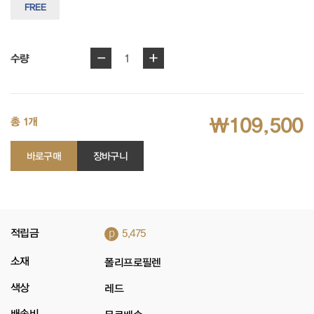
FREE
-
+
1
수량
₩109,500
총 1개
바로구매
장바구니
p
적립금
5,475
소재
폴리프로필렌
색상
레드
배송비