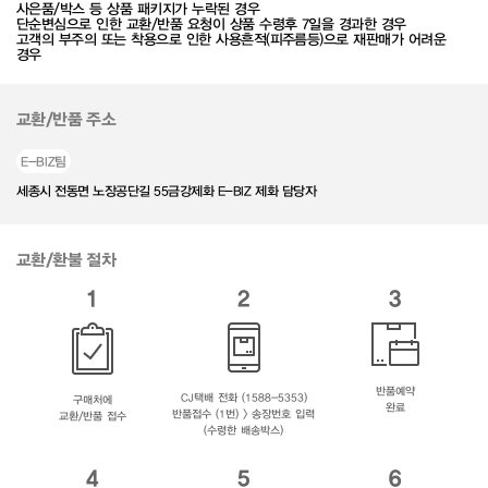
사은품/박스 등 상품 패키지가 누락된 경우
단순변심으로 인한 교환/반품 요청이 상품 수령후 7일을 경과한 경우
고객의 부주의 또는 착용으로 인한 사용흔적(피주름등)으로 재판매가 어려운
경우
교환/반품 주소
E-BIZ팀
세종시 전동면 노장공단길 55금강제화 E-BIZ 제화 담당자
교환/환불 절차
1
2
3
반품예약
CJ택배 전화 (1588-5353)
구매처에
완료
반품접수 (1번) > 송장번호 입력
교환/반품 접수
(수령한 배송박스)
4
5
6