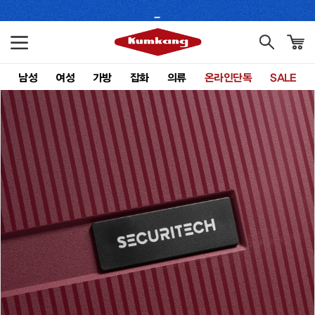
남성
여성
가방
잡화
의류
온라인단독
SALE