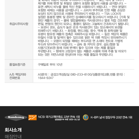
제거를 위해 벤젠 및 휘발성 성분이 포함된 물질의 사용을 금지합니다. - 
표면 세척시 비누를 물에 적신 천을 사용하시기 바랍니다. - 연마 분말이 
포함된 세제는 사용을 금지합니다. - 소비자 부주의로 인한 제품 손상은 
보상이 되지 않으므로 사용에 주의하시기 바랍니다. - TSA LOCK의 
설정은 동봉된 행텍 및 온라인 상세페이지를 참고하시기 바랍니다. [가죽 및 
원단 제품의 경우] - 물에 젖었을때에는 직사광선이나 열로 직접 건조하면 
취급시주의사항
변질, 변형의 원인이 되오니, 통풍이 잘되는 그늘에서 건조하시기 발랍니다. 
- 보관시 온도, 습도가 높은 곳과 직사광선이 있는 장소에서의 보관을 
피해주시기 바랍니다. - 화장품, 핸드크림, 향수, 액체 등 화학성분 및 
유분이 함유된 제품의 접촉은 피해주시길 바랍니다. - 짙은 색상의 제품은 
마찰시 이염 및 탈색이 될수 있으므로 밝은 색 의류 착장시 유의해주시기 
바랍니다. - 오염이 되었을 때에는 부드러운 면 소재의 천으로 가볍게 
두드려 닦아주시기 바랍니다. - 금속 등 자익의 경우, 습도/염분 및 
사용기간(보관) 등에 의해 변색이 될수 있으며 이는 제품 품질과 
무관합니다. - 형태의 고정성이 없는 제품은 사용에 의해 주름 및 마모가 
되는 것은 자연스러운 현상이며 이는 제품 품질과 무관합니다.
품질보증기준
구매일로 부터 10년
A/S 책임자와
AS문의 : 금강고객상담실 080-233-8100/상품문의(교환,반품 문의) :
전화번호
1644-9247
회사소개
매장안내