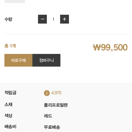
-
+
1
수량
₩99,500
총 1개
바로구매
장바구니
p
적립금
4,975
소재
폴리프로필렌
색상
레드
배송비
무료배송