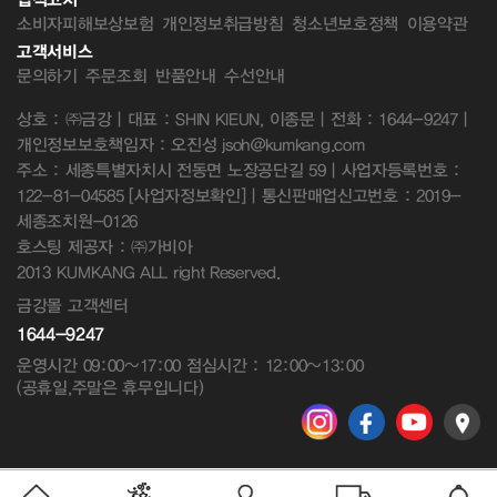
소비자피해보상보험
개인정보취급방침
청소년보호정책
이용약관
고객서비스
문의하기
주문조회
반품안내
수선안내
상호 : ㈜금강 | 대표 : SHIN KIEUN, 이종문 | 전화 : 1644-9247 |
개인정보보호책임자 : 오진성 jsoh@kumkang.com
주소 : 세종특별자치시 전동면 노장공단길 59 | 사업자등록번호 :
122-81-04585
[사업자정보확인]
| 통신판매업신고번호 : 2019-
세종조치원-0126
호스팅 제공자 : ㈜가비아
2013 KUMKANG ALL right Reserved.
금강몰 고객센터
1644-9247
운영시간 09:00~17:00 점심시간 : 12:00~13:00
(공휴일,주말은 휴무입니다)