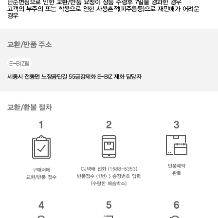
단순변심으로 인한 교환/반품 요청이 상품 수령후 7일을 경과한 경우
고객의 부주의 또는 착용으로 인한 사용흔적(피주름등)으로 재판매가 어려운
경우
교환/반품 주소
E-BIZ팀
세종시 전동면 노장공단길 55금강제화 E-BIZ 제화 담당자
교환/환불 절차
1
2
3
반품예약
CJ택배 전화 (1588-5353)
구매처에
완료
반품접수 (1번) > 송장번호 입력
교환/반품 접수
(수령한 배송박스)
4
5
6