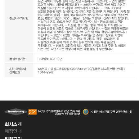
표면 세척시 비누를 물에 적신 천을 사용하시기 바랍니다. - 연마 분말이 
포함된 세제는 사용을 금지합니다. - 소비자 부주의로 인한 제품 손상은 
보상이 되지 않으므로 사용에 주의하시기 바랍니다. - TSA LOCK의 
설정은 동봉된 행텍 및 온라인 상세페이지를 참고하시기 바랍니다. [가죽 및 
원단 제품의 경우] - 물에 젖었을때에는 직사광선이나 열로 직접 건조하면 
취급시주의사항
변질, 변형의 원인이 되오니, 통풍이 잘되는 그늘에서 건조하시기 발랍니다. 
- 보관시 온도, 습도가 높은 곳과 직사광선이 있는 장소에서의 보관을 
피해주시기 바랍니다. - 화장품, 핸드크림, 향수, 액체 등 화학성분 및 
유분이 함유된 제품의 접촉은 피해주시길 바랍니다. - 짙은 색상의 제품은 
마찰시 이염 및 탈색이 될수 있으므로 밝은 색 의류 착장시 유의해주시기 
바랍니다. - 오염이 되었을 때에는 부드러운 면 소재의 천으로 가볍게 
두드려 닦아주시기 바랍니다. - 금속 등 자익의 경우, 습도/염분 및 
사용기간(보관) 등에 의해 변색이 될수 있으며 이는 제품 품질과 
무관합니다. - 형태의 고정성이 없는 제품은 사용에 의해 주름 및 마모가 
되는 것은 자연스러운 현상이며 이는 제품 품질과 무관합니다.
품질보증기준
구매일로 부터 10년
A/S 책임자와
AS문의 : 금강고객상담실 080-233-8100/상품문의(교환,반품 문의) :
전화번호
1644-9247
회사소개
매장안내
법적고지