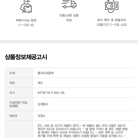
반품/교환 상품
반송
회수 확인 후 환불처리
택배기사님 방문
(검품기간 2~3일 소요)
(1~2일 내)
상품정보제공고시
소재
폴리프로필렌
색상
레드
크기
66*46*28 0.6KG 38L
수입자명 (수입
상세참고
업체명)
제조국
프랑스
[PC, ABS 등 러기지 제품의 경우] - 본 제품의 용도 외의 사용은 파손의 
원인이 되므로 유의하시기 바랍니다. - 열 옆에 가까이 둘 경우, 제품 변형 
및 화재의 위험이 되므로 주의하시기 바랍니다. - 표면 세척 및 스티커 
제거를 위해 벤젠 및 휘발성 성분이 포함된 물질의 사용을 금지합니다. - 