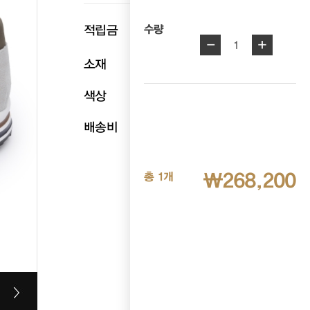
p
적립금
13,410
수량
-
+
1
소재
천연소가죽
색상
화이트
배송비
무료배송
₩268,200
총 1개