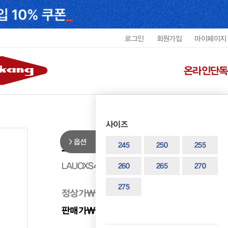
로그인
회원가입
마이페이지
온라인단독
사이즈
옵션
로렐 남성 스니커즈 LAUOXS404
245
250
255
LAUOXS4044MF9
260
265
270
275
정상가
₩ 298,000
판매가
₩ 268,200
10%