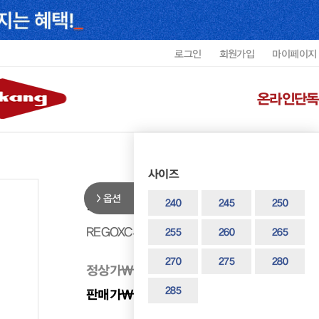
로그인
회원가입
마이페이지
온라인단독
사이즈
옵션
리갈 남성 플레인 더비 REGOXC41
240
245
250
REGOXC4109F1
255
260
265
270
275
280
정상가
₩ 318,000
285
판매가
₩ 286,200
10%