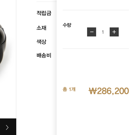
p
적립금
14,310
수량
소재
천연소가죽
-
+
1
색상
블랙
배송비
무료배송
₩286,200
총 1개