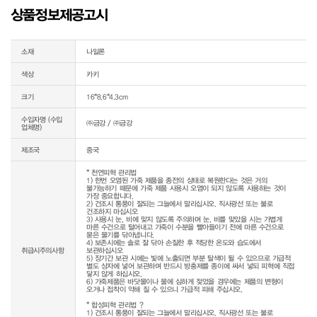
상품정보제공고시
소재
나일론
색상
카키
크기
16*8.6*4.3cm
수입자명 (수입
㈜금강 / ㈜금강
업체명)
제조국
중국
* 천연피혁 관리법

1) 한번 오염된 가죽 제품을 종전의 상태로 복원한다는 것은 거의 
불가능하기 때문에 가죽 제품 사용시 오염이 되지 않도록 사용하는 것이 
가장 중요합니다.

2) 건조시 통풍이 잘되는 그늘에서 말리십시오. 직사광선 또는 불로 
건조하지 마십시오

3) 사용시 눈, 비에 맞지 않도록 주의하며 눈, 비를 맞았을 시는 가볍게 
마른 수건으로 털어내고 가죽이 수분을 빨아들이기 전에 마른 수건으로 
묻은 물기를 닦아냅니다.

4) 보존시에는 솔로 잘 닦아 손질한 후 적당한 온도와 습도에서 
취급시주의사항
보관하십시오

5) 장기간 보관 시에는 빛에 노출되면 부분 탈색이 될 수 있으므로 가급적 
별도 상자에 넣어 보관하며 반드시 방충제를 종이에 싸서 넣되 피혁에 직접 
닿지 않게 하십시오.

6) 가죽제품은 바닷물이나 물에 심하게 젖었을 경우에는 제품의 변형이 
오거나 접착이 약해 질 수 있으니 가급적 피해 주십시오.

* 합성피혁 관리법 ? 

1) 건조시 통풍이 잘되는 그늘에서 말리십시오. 직사광선 또는 불로 