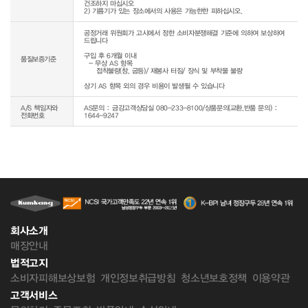
건조하지 마십시오

공정거래 위원회가 고시에서 정한 소비자분쟁해결 기준에 의하여 보상하여 
드립니다

구입 후 6개월 이내

품질보증기준
  - 무상 AS 항목 

     접착불량(창, 굽등)/ 재봉사 터짐/ 장식 및 부착물 불량

상기 AS 항목 외의 경우 비용이 발생될 수 있습니다
A/S 책임자와
AS문의 : 금강고객상담실 080-233-8100/상품문의(교환,반품 문의) :
전화번호
1644-9247
회사소개
매장안내
법적고지
소비자피해보상보험
개인정보취급방침
청소년보호정책
이용약관
고객서비스