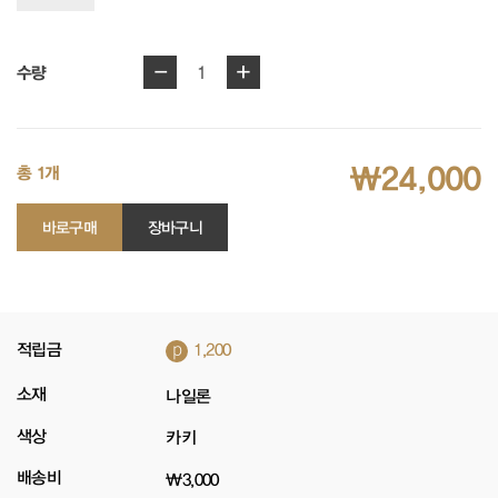
-
+
1
수량
₩24,000
총 1개
바로구매
장바구니
p
적립금
1,200
소재
나일론
색상
카키
배송비
₩3,000