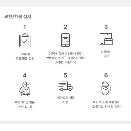
교환/환불 절차
1
2
3
반품예약
CJ택배 전화 (1588-5353)
구매처에
완료
반품접수 (1번) > 송장번호 입력
교환/반품 접수
(수령한 배송박스)
4
5
6
반품/교환 상품
반송
회수 확인 후 환불처리
택배기사님 방문
(검품기간 2~3일 소요)
(1~2일 내)